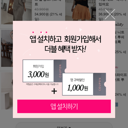
트
있어요
43,900원
45,900원
34,900원
(21% 세
36,900원
(20% 세
일)
일)
Set / 헤리츠 플라
루미르 펀칭 니트
워 자수 시스루 셔
집업 스커트 투피
츠 롱스커트 투피
스 세트 골프룩
스 세트
59,900원
69,900원
44,900원
(25% 세
49,900원
(29% 세
일)
일)
어깨패드 / 노아 퍼
삐삐롱 스트라이프
프 크롭 탑 뒷밴딩
나시 롱스커트 투
팬츠 트레이닝 세
피스 셋업
트
45,900원
66,600원
34,900원
(24% 세
48,900원
(27% 세
일)
일)
더보기 ▼