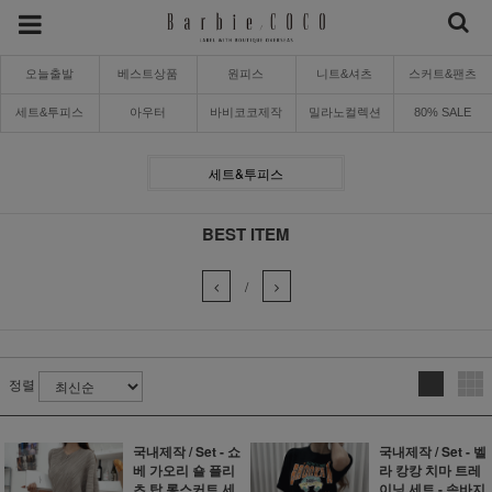
오늘출발
베스트상품
원피스
니트&셔츠
스커트&팬츠
세트&투피스
아우터
바비코코제작
밀라노컬렉션
80% SALE
세트&투피스
BEST ITEM
/
정렬
국내제작 / Set - 쇼
국내제작 / Set - 벨
베 가오리 숄 플리
라 캉캉 치마 트레
츠 탑 롱스커트 세
이닝 세트 - 속바지