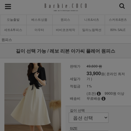
오늘출발
베스트상품
원피스
니트&셔츠
스커트&팬츠
세트&투피스
아우터
바비코코제작
밀라노컬렉션
80% SALE
원피스
길이 선택 가능 / 레보 리본 아가씨 플레어 원피스
판매가
49,600 원
33,900
원( 온라인 최저
세일가
가 )
적립금
1%
(조건)
9900원 이상
배송비
무료배송
길이 선택
SIZE