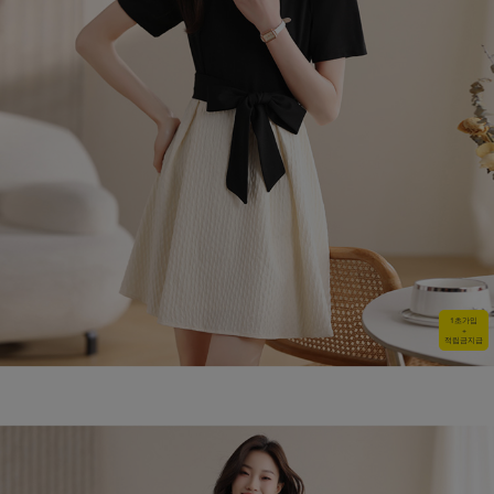
1초가입
+
적립금지급