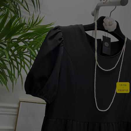
1초가입
+
적립금지급