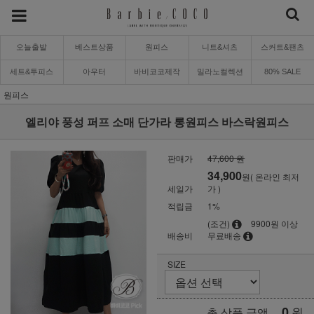
오늘출발
베스트상품
원피스
니트&셔츠
스커트&팬츠
세트&투피스
아우터
바비코코제작
밀라노컬렉션
80% SALE
원피스
엘리야 풍성 퍼프 소매 단가라 롱원피스 바스락원피스
판매가
47,600 원
34,900
원( 온라인 최저
세일가
가 )
적립금
1%
(조건)
9900원 이상
배송비
무료배송
SIZE
0
원
총 상품 금액