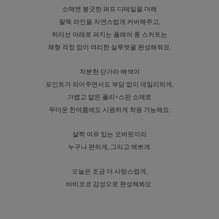
소매엔 봉긋한 퍼프 디테일을 더해
팔뚝 라인을 자연스럽게 커버해주고,
허리선 아래로 퍼지는 플레어 롱 스커트는
체형 걱정 없이 여리한 실루엣을 완성해줘요.
차분한 단가라 배색이
포인트가 되어주면서도 부담 없이 데일리하게,
가볍고 얇은 폴리+스판 소재로
무더운 한여름에도 시원하게 착용 가능해요.
살짝 여유 있는 오버핏이라
누구나 편하게, 그리고 예쁘게.
오늘은 조금 더 사랑스럽게,
바비코코 감성으로 완성해봐요