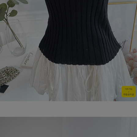
1초가입
+
적립금지급