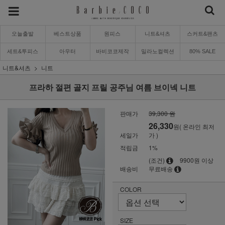
오늘출발
베스트상품
원피스
니트&셔츠
스커트&팬츠
세트&투피스
아우터
바비코코제작
밀라노컬렉션
80% SALE
니트&셔츠
니트
프라하 절편 골지 프릴 공주님 여름 브이넥 니트
판매가
39,300 원
26,330
원( 온라인 최저
세일가
가 )
적립금
1%
(조건)
9900원 이상
배송비
무료배송
COLOR
SIZE