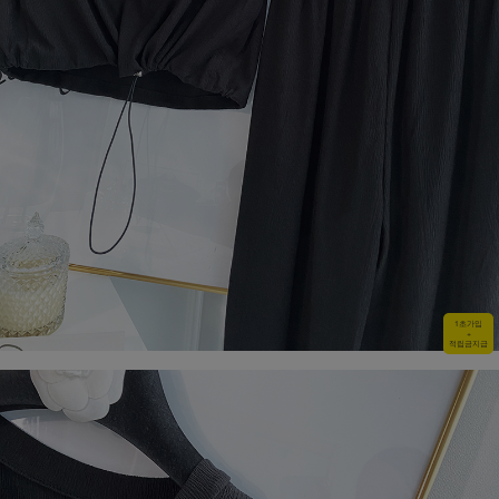
1초가입
+
적립금지급