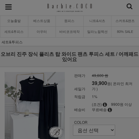
오늘출발
베스트상품
원피스
니트&셔츠
스커트&팬츠
세트&투피스
아우터
바비코코제작
밀라노컬렉션
80% SALE
세트&투피스
오브리 진주 장식 플리츠 탑 와이드 팬츠 투피스 세트 / 어깨패드
있어요
판매가
49,600 원
39,900
원( 온라인 최저
세일가
가 )
적립금
1%
(조건)
9900원 이상
배송비
무료배송
COLOR