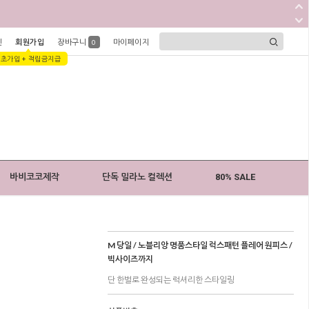
인
회원가입
장바구니
마이페이지
0
1초가입 + 적립금지급
바비코코제작
단독 밀라노 컬렉션
80% SALE
M 당일 / 노블리앙 명품스타일 럭스패턴 플레어 원피스 /
빅사이즈까지
단 한벌로 완성되는 럭셔리한 스타일링