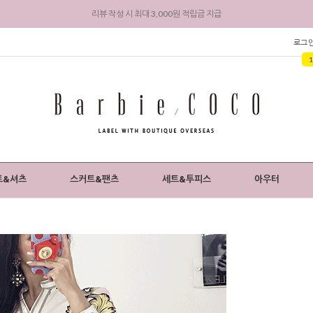
회원 가입 시 전상품 5% 즉시 할인 + 3,000원 적립금 지급
로그
트&셔츠
스커트&팬츠
세트&투피스
아우터