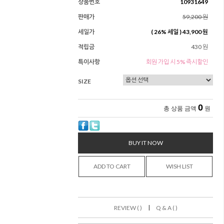
상품번호
10931649
판매가
59,200 원
세일가
(
26
% 세일 )
43,900 원
적립금
430 원
특이사항
회원 가입 시 5% 즉시할인
SIZE
0
총 상품 금액
원
BUY IT NOW
ADD TO CART
WISH LIST
|
REVIEW ( )
Q & A ( )