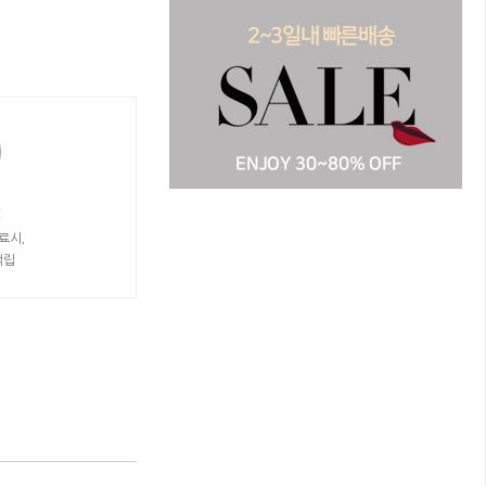
t
료시,
적립