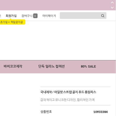
인
회원가입
장바구니
마이페이지
0
1초가입 + 적립금지급
바비코코제작
단독 밀라노 컬렉션
80% SALE
국내제작 / 아일렛 스트랩 골지 후드 롱원피스
감각적이고 유니크한 디자인, 합리적인 가격
상품번호
10933384