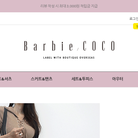
회원 가입 시 전상품 5% 즉시 할인 + 3,000원 적립금 지급
로그
트&셔츠
스커트&팬츠
세트&투피스
아우터