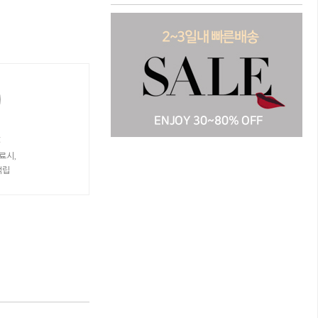
t
료시,
적립