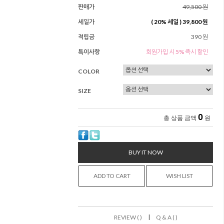
판매가
49,500 원
세일가
(
20
% 세일 )
39,800 원
적립금
390 원
특이사항
회원가입 시 5% 즉시 할인
COLOR
SIZE
0
총 상품 금액
원
BUY IT NOW
ADD TO CART
WISH LIST
|
REVIEW ( )
Q & A ( )