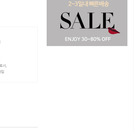
t
료시,
적립