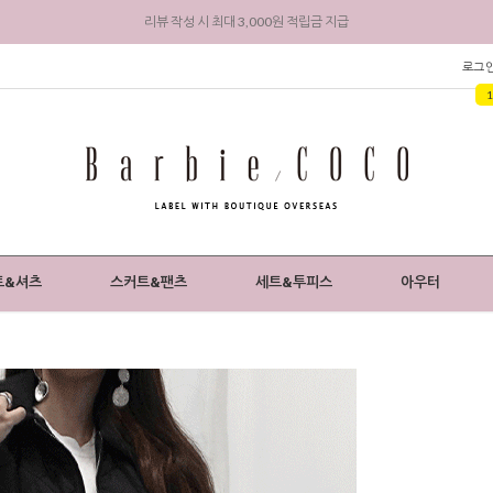
회원 가입 시 전상품 5% 즉시 할인 + 3,000원 적립금 지급
로그
트&셔츠
스커트&팬츠
세트&투피스
아우터