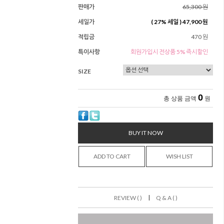
판매가
65,300 원
세일가
(
27
% 세일 )
47,900 원
적립금
470 원
특이사항
회원가입시 전상품 5% 즉시할인
SIZE
0
총 상품 금액
원
BUY IT NOW
ADD TO CART
WISH LIST
|
REVIEW ( )
Q & A ( )