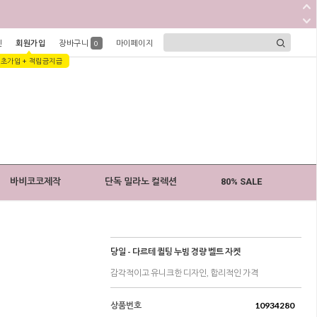
인
회원가입
장바구니
마이페이지
0
1초가입 + 적립금지급
바비코코제작
단독 밀라노 컬렉션
80% SALE
당일 - 다르테 퀼팅 누빔 경량 벨트 자켓
감각적이고 유니크한 디자인, 합리적인 가격
상품번호
10934280