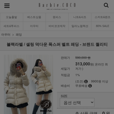
오늘출발
베스트상품
원피스
니트&셔츠
스커트&팬츠
세트&투피스
아우터
바비코코제작
밀라노컬렉션
80% SALE
아우터
패딩
블랙라벨 / 셀링 덕다운 폭스퍼 벨트 패딩 - 브랜드 퀄리티
판매가
590,000 원
313,000
원( 온라인 최
세일가
저가 )
적립금
1%
(조건)
9900원 이상
배송비
무료배송
SIZE
0
원
총 상품 금액