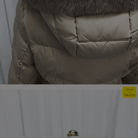
1초가입
+
적립금지급