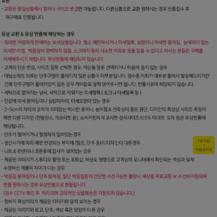
1초가입
+
적립금지급