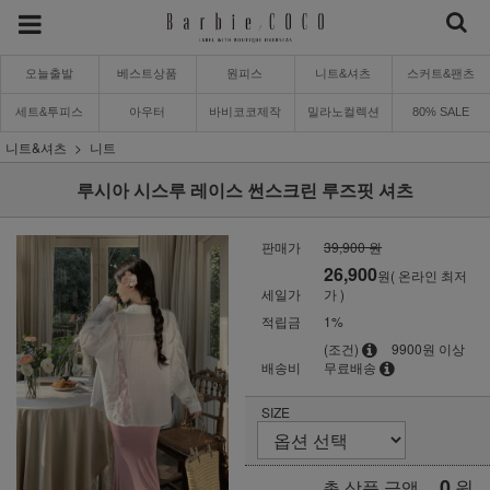
오늘출발
베스트상품
원피스
니트&셔츠
스커트&팬츠
세트&투피스
아우터
바비코코제작
밀라노컬렉션
80% SALE
니트&셔츠
니트
루시아 시스루 레이스 썬스크린 루즈핏 셔츠
판매가
39,900 원
26,900
원( 온라인 최저
세일가
가 )
적립금
1%
(조건)
9900원 이상
배송비
무료배송
SIZE
0
원
총 상품 금액