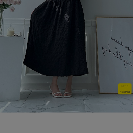
1초가입
+
적립금지급