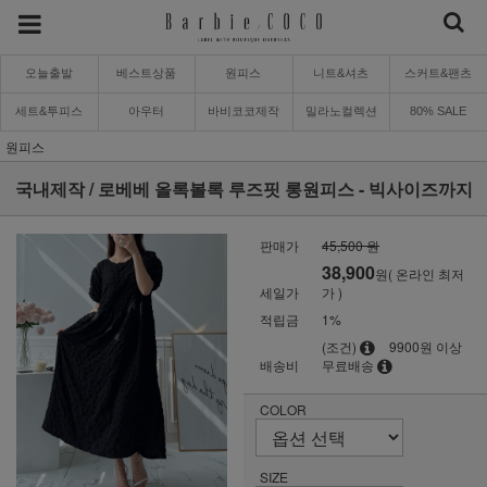
오늘출발
베스트상품
원피스
니트&셔츠
스커트&팬츠
세트&투피스
아우터
바비코코제작
밀라노컬렉션
80% SALE
원피스
국내제작 / 로베베 올록볼록 루즈핏 롱원피스 - 빅사이즈까지
판매가
45,500 원
38,900
원( 온라인 최저
세일가
가 )
적립금
1%
(조건)
9900원 이상
배송비
무료배송
COLOR
SIZE