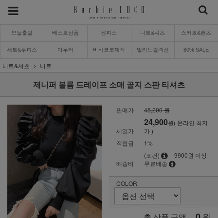
오늘출발
베스트상품
원피스
니트&셔츠
스커트&팬츠
세트&투피스
아우터
바비코코제작
밀라노컬렉션
80% SALE
니트&셔츠
니트
제니퍼 볼륨 드레이프 소매 골지 스판 티셔츠
판매가
45,200 원
24,900
원( 온라인 최저
세일가
가 )
적립금
1%
(조건)
9900원 이상
배송비
무료배송
COLOR
0
원
총 상품 금액