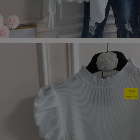
1초가입
+
적립금지급