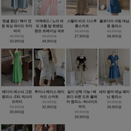
텐셀 원단 / 헤이 연
어깨패드 / 노아 퍼
스텔라 비즈 시스루
플로디아 셔링 데님
청 워싱 와이드 치마
프 크롭 탑 뒷밴딩
롱스커트
청 원피스
바지
팬츠 트레이닝 세트
35,900원
49,900원
46,900원
66,600원
27,900원
38,900원
33,900원
48,900원
레디아 에스닉 그린
루미나 레이스 레이
길이 선택 가능 / 베
세라 썸머 데님 페미
원피스 -2XL 빅사이
어드 스커트
르디 쉬폰 도트 플레
닌 원피스
즈까지
어 원피스 -빅사이즈
45,900원
54,900원
까지
54,900원
32,900원
39,900원
39,900원
55,900원
39,900원