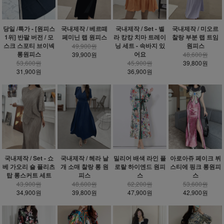
당일 /특가 - [원피스
국내제작 / 베르떼
국내제작 / Set - 벨
국내제작 / 미오르
1위] 반팔 버전 / 모
페미닌 랩 원피스
라 캉캉 치마 트레이
찰랑 부분 랩 트임
스크 스포티 브이넥
닝 세트 - 속바지 있
원피스
49,900원
롱원피스
어요
39,900원
48,600원
53,600원
45,900원
39,800원
31,900원
36,900원
밀리어 배색 라인 플
국내제작 / Set - 쇼
국내제작 / 헤라 날
아로아쥬 페이크 뷔
로랄 하이엔드 원피
베 가오리 숄 플리츠
개 소매 찰랑 롱 원
스티에 핑크 롱원피
스
탑 롱스커트 세트
피스
스
62,200원
43,900원
48,600원
53,600원
47,900원
34,900원
39,800원
42,900원