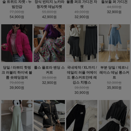
술 트위드 자켓 - 누
장식 빈티지 노카라
볼륨 퍼프 가디건 자
들보들 퍼 가디건
빔안감
청자켓 데님자켓
켓
44,600원
77,300원
55,800원
49,300원
32,900원
54,900원
42,900원
32,900원
당일 / 라쁘띠 핫핑
롤스 플로라 밴딩 스
국내제작 / XL까지 /
부분 당일 / 제르니
크 러블리 하이넥 볼
커트
데일리 러플 머메이
레이스 데님 롱스커
륨 숏패딩점퍼
드 롱스커트안에 레
트
39,500원
깅스 치렝스
70,600원
32,900원
52,300원
39,900원
39,500원
35,900원
30,900원