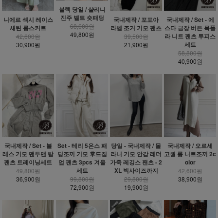
블랙 당일 / 샬리니
진주 벨트 숏패딩
니에르 섹시 레이스
국내제작 / 포포아
국내제작 / Set - 에
68,600원
새틴 롱스커트
라벨 조거 기모 팬츠
스다 금장 버튼 목폴
49,800원
라 니트 팬츠 투피스
42,600원
39,500원
세트
30,900원
21,900원
58,800원
40,900원
국내제작 / Set - 블
Set - 테리 5온스 패
당일 - 국내제작 / 몰
국내제작 / 오르세
레스 기모 맨투맨 탑
딩조끼 기모 후드집
라니 기모 안감 레더
고퀄 롱 니트조끼 2c
팬츠 트레이닝세트
업 팬츠 3pcs 겨울
가죽 레깅스 팬츠 - 2
olor
세트
XL 빅사이즈까지
49,800원
42,600원
36,900원
99,800원
29,800원
38,900원
72,900원
19,900원