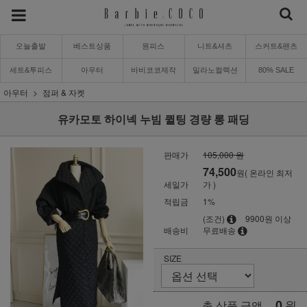
오늘출발
베스트상품
원피스
니트&셔츠
스커트&팬츠
세트&투피스
아우터
바비코코제작
밀라노컬렉션
80% SALE
아우터
점퍼 & 자켓
유카모토 하이넥 누빔 퀼팅 경량 롱 패딩
판매가
105,000 원
74,500
원( 온라인 최저
세일가
가 )
적립금
1%
(조건)
9900원 이상
배송비
무료배송
SIZE
0
원
총 상품 금액