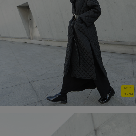
1초가입
+
적립금지급