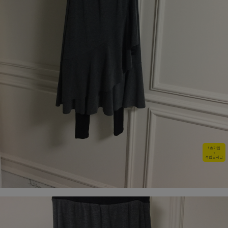
1초가입
+
적립금지급