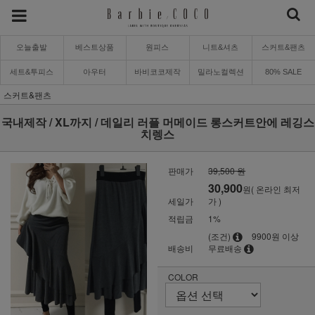
오늘출발
베스트상품
원피스
니트&셔츠
스커트&팬츠
세트&투피스
아우터
바비코코제작
밀라노컬렉션
80% SALE
스커트&팬츠
국내제작 / XL까지 / 데일리 러플 머메이드 롱스커트안에 레깅스
치렝스
판매가
39,500 원
30,900
원( 온라인 최저
세일가
가 )
적립금
1%
(조건)
9900원 이상
배송비
무료배송
COLOR