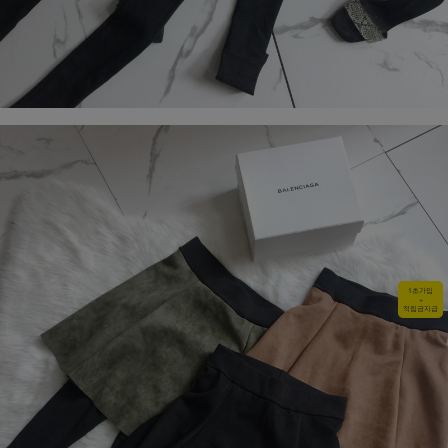
1초가입
+
적립금지급