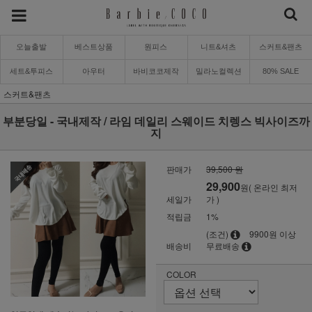
오늘출발
베스트상품
원피스
니트&셔츠
스커트&팬츠
세트&투피스
아우터
바비코코제작
밀라노컬렉션
80% SALE
스커트&팬츠
부분당일 - 국내제작 / 라임 데일리 스웨이드 치렝스 빅사이즈까
지
판매가
39,500 원
29,900
원( 온라인 최저
세일가
가 )
적립금
1%
(조건)
9900원 이상
배송비
무료배송
COLOR