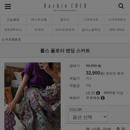
오늘출발
베스트상품
원피스
니트&셔츠
스커트&팬츠
세트&투피스
아우터
바비코코제작
밀라노컬렉션
80% SALE
스커트&팬츠
롤스 플로라 밴딩 스커트
판매가
39,500 원
32,900
원( 온라인 최저
세일가
가 )
적립금
1%
(조건)
9900원 이상
배송비
무료배송
COLOR
0
원
총 상품 금액