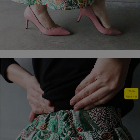
1초가입
+
적립금지급