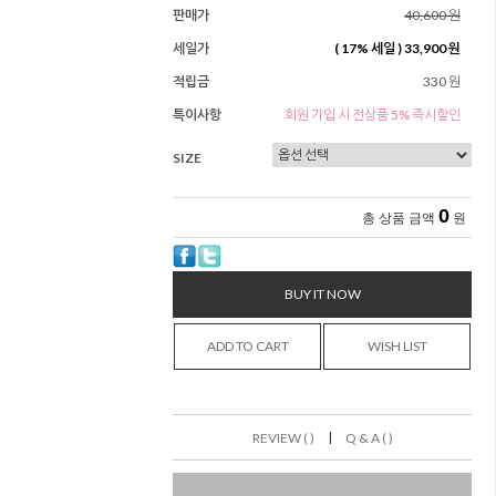
판매가
40,600 원
세일가
(
17
% 세일 )
33,900 원
적립금
330 원
특이사항
회원 가입 시 전상품 5% 즉시할인
SIZE
0
총 상품 금액
원
BUY IT NOW
ADD TO CART
WISH LIST
|
REVIEW ( )
Q & A ( )