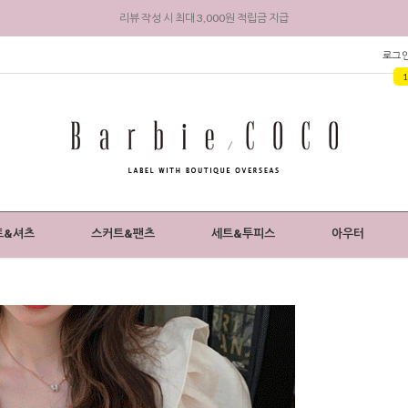
회원 가입 시 전상품 5% 즉시 할인 + 3,000원 적립금 지급
로그
트&셔츠
스커트&팬츠
세트&투피스
아우터