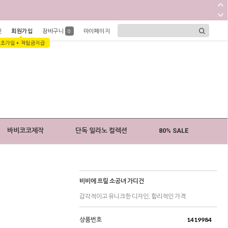
인
회원가입
장바구니
마이페이지
0
1초가입 + 적립금지급
바비코코제작
단독 밀라노 컬렉션
80% SALE
비비에 프릴 소공녀 가디건
감각적이고 유니크한 디자인, 합리적인 가격
상품번호
1419984