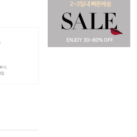
t
료시,
적립