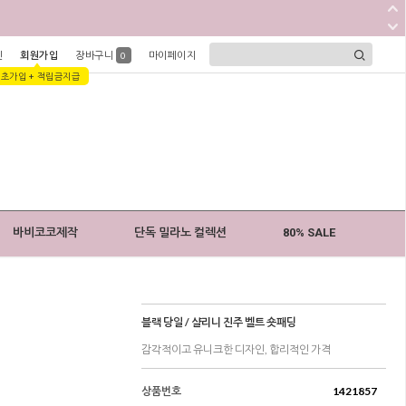
인
회원가입
장바구니
마이페이지
0
1초가입 + 적립금지급
바비코코제작
단독 밀라노 컬렉션
80% SALE
블랙 당일 / 샬리니 진주 벨트 숏패딩
감각적이고 유니크한 디자인, 합리적인 가격
상품번호
1421857