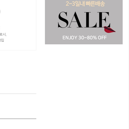
t
료시,
적립