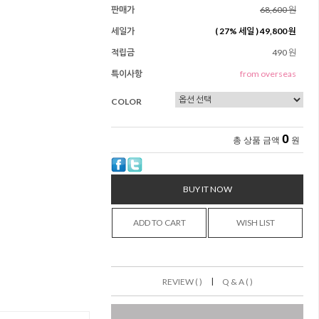
판매가
68,600 원
세일가
(
27
% 세일 )
49,800 원
적립금
490 원
특이사항
from overseas
COLOR
0
총 상품 금액
원
BUY IT NOW
ADD TO CART
WISH LIST
|
REVIEW ( )
Q & A ( )