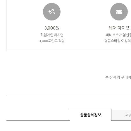
3,000원
레어 아이템
회원가입 하시면
바비코코가 엄선
3,000포인트 적립
명품스타일 여성의
본 상품의 구매
상품상세정보
관