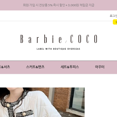
회원 가입 시 전상품 5% 즉시 할인 + 3,000원 적립금 지급
로그
트&셔츠
스커트&팬츠
세트&투피스
아우터