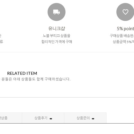
유니크샵
5% poin
한
노블 부띠끄 상품을
구매상품 배송완
류
합리적인 가격에 구매
상품금액 5%
RELATED ITEM
자 분들은 아래 상품들도 함께 구매하셨습니다.
련상품
상품후기
상품문의