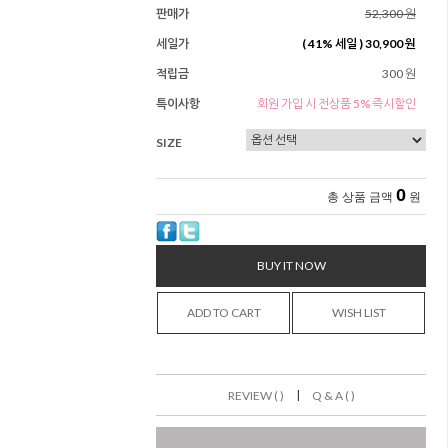
판매가
52,300 원
세일가
(
41
% 세일 )
30,900 원
적립금
300 원
특이사항
회원 가입 시 전상품 5% 즉시할인
SIZE
0
총 상품 금액
원
BUY IT NOW
ADD TO CART
WISH LIST
|
REVIEW ( )
Q & A ( )