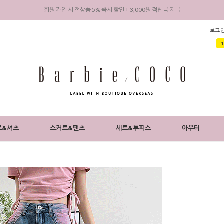
회원 가입 시 전상품 5% 즉시 할인 + 3,000원 적립금 지급
로그
트&셔츠
스커트&팬츠
세트&투피스
아우터