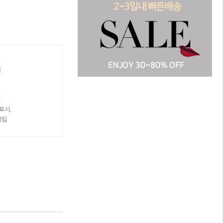
t
료시,
적립