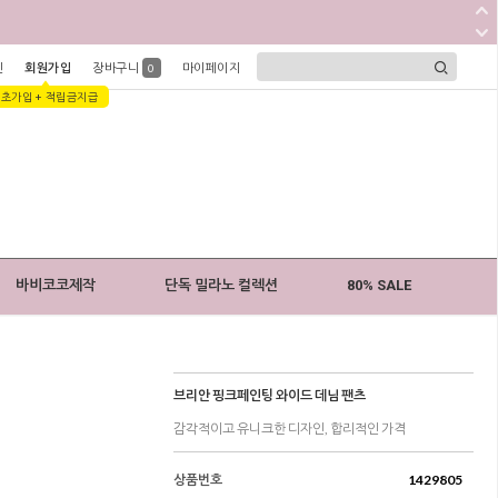
인
회원가입
장바구니
마이페이지
0
1초가입 + 적립금지급
바비코코제작
단독 밀라노 컬렉션
80% SALE
브리안 핑크페인팅 와이드 데님 팬츠
감각적이고 유니크한 디자인, 합리적인 가격
상품번호
1429805