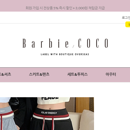
회원 가입 시 전상품 5% 즉시 할인 + 3,000원 적립금 지급
로그
트&셔츠
스커트&팬츠
세트&투피스
아우터