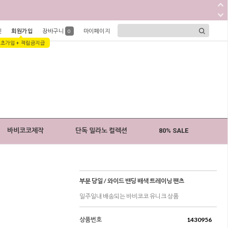
인
회원가입
장바구니
마이페이지
0
1초가입 + 적립금지급
바비코코제작
단독 밀라노 컬렉션
80% SALE
부분 당일 / 와이드 밴딩 배색 트레이닝 팬츠
일주일내 배송되는 바비코코 유니크 상품
상품번호
1430956