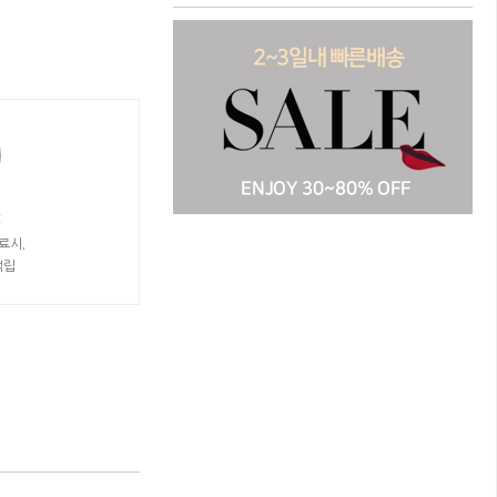
t
료시,
적립