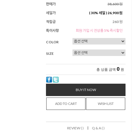
판매가
38,600 원
세일가
(
30
% 세일 )
26,900 원
적립금
260 원
특이사항
회원 가입 시 전상품 5% 즉시할인
COLOR
SIZE
0
총 상품 금액
원
BUY IT NOW
ADD TO CART
WISH LIST
|
REVIEW ( )
Q & A ( )