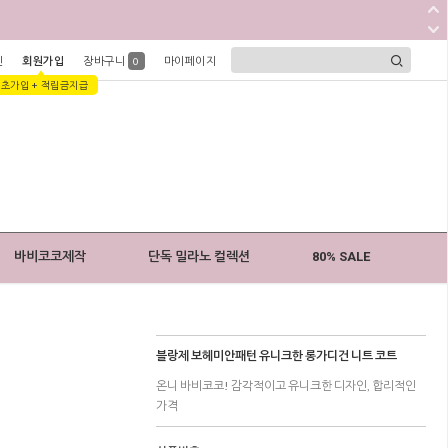
인
회원가입
장바구니
마이페이지
0
1초가입 + 적립금지급
바비코코제작
단독 밀라노 컬렉션
80% SALE
블랑제 보헤미안패턴 유니크한 롱가디건 니트 코트
온니 바비코코! 감각적이고 유니크한 디자인, 합리적인
가격