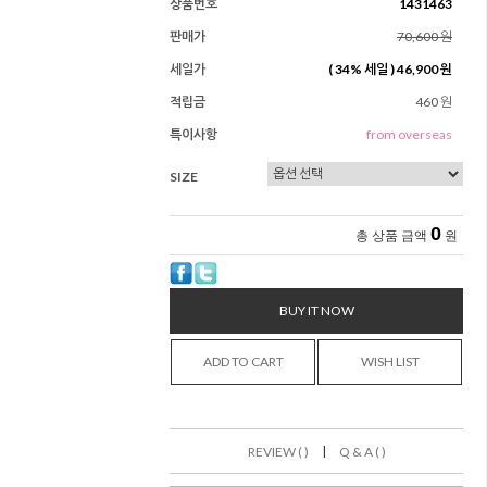
상품번호
1431463
판매가
70,600 원
세일가
(
34
% 세일 )
46,900 원
적립금
460 원
특이사항
from overseas
SIZE
0
총 상품 금액
원
BUY IT NOW
ADD TO CART
WISH LIST
|
REVIEW ( )
Q & A ( )