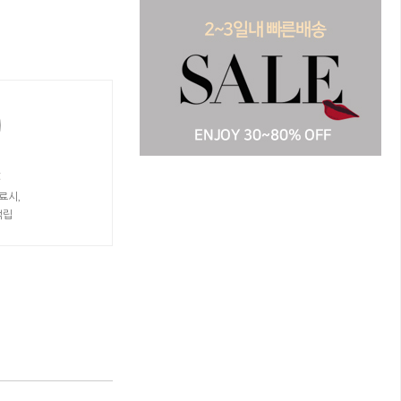
t
료시,
적립