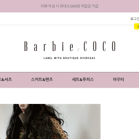
회원 가입 시 전상품 5% 즉시 할인 + 3,000원 적립금 지급
로그
트&셔츠
스커트&팬츠
세트&투피스
아우터