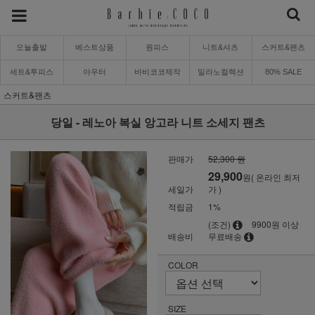
오늘출발
베스트상품
원피스
니트&셔츠
스커트&팬츠
세트&투피스
아우터
바비코코제작
밀라노컬렉션
80% SALE
스커트&팬츠
당일 - 레노아 복실 앙고라 니트 소세지 팬츠
판매가
52,300 원
29,900
원( 온라인 최저
세일가
가 )
적립금
1%
(조건)
9900원 이상
배송비
무료배송
COLOR
SIZE