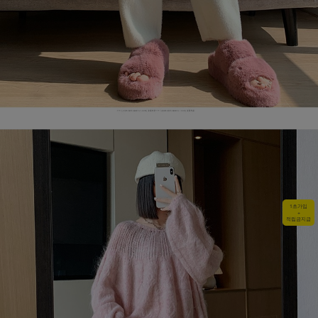
1초가입
+
적립금지급