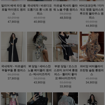
밀리어 배색 라인 플
국내제작 / 바르디오
마르셀 럭셔리 플라
바비코코단독 / 미카
로랄 하이엔드 원피
도톰기모 롱 니트 원
워 노블 주름 원피스
게오 명품 일러스트
스
피스
루즈핏 블라우스 원
59,200원
피스
62,200원
48,600원
48,500원
47,900원
40,900원
65,600원
44,900원
국내제작 - 마르셀리
M 당일 / 세바스찬
부분 당일 / 모스크
파비앙 버터플라이
부들부들 롱 원피스
노블 페이즐리 원피
스포티 브이넥 롱원
프린팅 슬림 롱원피
스 -빅사이즈까지
피스 - 퀄리티 좋아
스
66,200원
요 88사이즈까지
37,900원
58,200원
45,600원
43,900원
53,600원
34,900원
33,900원