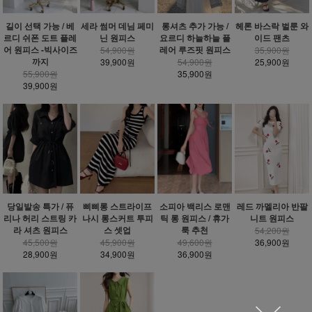
헤론 바스락 벌룬 와
길이 선택 가능 / 베
세라 썸머 데님 페미
롱셔츠 추가 가능 /
이드 팬츠
르디 쉬폰 도트 플레
닌 원피스
요르디 하늘하늘 플
어 원피스 -빅사이즈
레어 루즈핏 원피스
35,900원
54,900원
까지
25,900원
39,900원
54,900원
55,900원
35,900원
39,900원
당일발송 특가 / 퓨
삐삐롱 스트라이프
소피아 백리스 로맨
레드 까멜리아 반팔
리나 허리 스트링 카
나시 롱스커트 투피
틱 롱 원피스 / 휴가
니트 원피스
라 셔츠 원피스
스 셋업
룩 추천
54,200원
45,500원
45,900원
49,600원
36,900원
28,900원
34,900원
36,900원