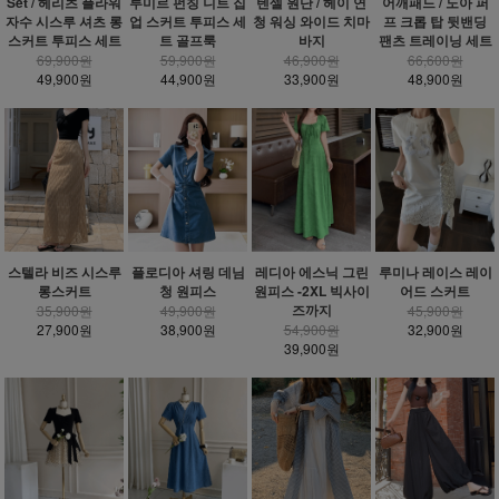
Set / 헤리츠 플라워
루미르 펀칭 니트 집
텐셀 원단 / 헤이 연
어깨패드 / 노아 퍼
자수 시스루 셔츠 롱
업 스커트 투피스 세
청 워싱 와이드 치마
프 크롭 탑 뒷밴딩
스커트 투피스 세트
트 골프룩
바지
팬츠 트레이닝 세트
69,900원
59,900원
46,900원
66,600원
49,900원
44,900원
33,900원
48,900원
스텔라 비즈 시스루
플로디아 셔링 데님
레디아 에스닉 그린
루미나 레이스 레이
롱스커트
청 원피스
원피스 -2XL 빅사이
어드 스커트
즈까지
35,900원
49,900원
45,900원
27,900원
38,900원
54,900원
32,900원
39,900원