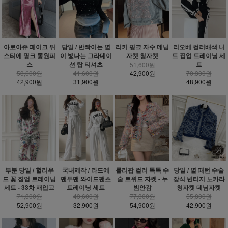
아로아쥬 페이크 뷔
당일 / 반짝이는 별
리키 핑크 자수 데님
리오베 컬러배색 니
스티에 핑크 롱원피
이 빛나는 그라데이
자켓 청자켓
트 집업 트레이닝 세
스
션 탑 티셔츠
트
51,600원
53,600원
41,600원
42,900원
70,300원
42,900원
31,900원
48,900원
부분 당일 / 헐리우
국내제작 / 라드에
롤리팝 컬러 톡톡 수
당일 / 별 패턴 수술
드 꽃 집업 트레이닝
맨투맨 와이드팬츠
술 트위드 자켓 - 누
장식 빈티지 노카라
세트 - 33차 재입고
트레이닝 세트
빔안감
청자켓 데님자켓
71,300원
43,600원
77,300원
55,800원
52,900원
32,900원
54,900원
42,900원