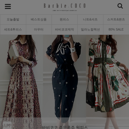
오늘출발
베스트상품
원피스
니트&셔츠
스커트&팬츠
세트&투피스
아우터
바비코코제작
밀라노컬렉션
80% SALE