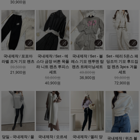
30,900원
국내제작 / 포포아
국내제작 / Set - 에
국내제작 / Set - 블
Set - 테리 5온스 패
라벨 조거 기모 팬츠
스다 금장 버튼 목폴
레스 기모 맨투맨 탑
딩조끼 기모 후드집
라 니트 팬츠 투피스
팬츠 트레이닝세트
업 팬츠 3pcs 겨울
39,500원
세트
세트
21,900원
49,800원
58,800원
36,900원
99,800원
40,900원
72,900원
당일 - 국내제작 / 몰
국내제작 / 오르세
국내제작 / 멜리 양
국내제작 / 위즈 볼