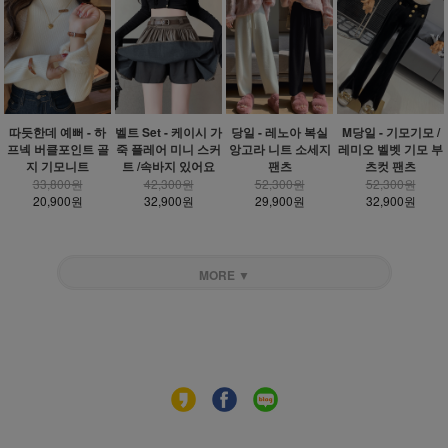
따듯한데 예뻐 - 하
벨트 Set - 케이시 가
당일 - 레노아 복실
M당일 - 기모기모 /
프넥 버클포인트 골
죽 플레어 미니 스커
앙고라 니트 소세지
레미오 벨벳 기모 부
지 기모니트
트 /속바지 있어요
팬츠
츠컷 팬츠
33,800원
42,300원
52,300원
52,300원
20,900원
32,900원
29,900원
32,900원
MORE ▼