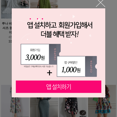
루나 바스락 루즈핏
올리브 그린 셔츠 원
셔츠 원피스 - 빅사
피스
이즈까지
45,900원
45,600원
35,900원
33,900원
MORE ▼
베스트 상품