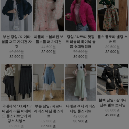
부분 당일 / 미에타
파를리 노블패턴 보
당일 / 라쁘띠 핫핑
롤스 플로라 밴딩 스
볼륨 퍼프 가디건 자
들보들 퍼 가디건
크 러블리 하이넥 볼
커트
켓
륨 숏패딩점퍼
44,600원
39,500원
49,300원
32,900원
70,600원
32,900원
32,900원
39,900원
블랙 당일 / 샬리니
진주 벨트 숏패딩
국내제작 / XL까지 /
부분 당일 / 제르니
니에르 섹시 레이스
68,600원
데일리 러플 머메이
레이스 데님 롱스커
새틴 롱스커트
49,800원
드 롱스커트안에 레
트
42,600원
깅스 치렝스
52,300원
30,900원
39,500원
35,900원