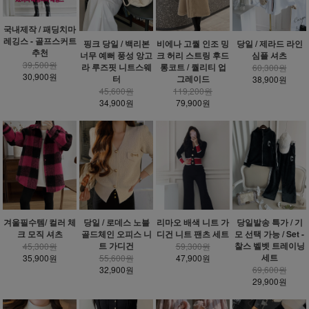
국내제작 / 패딩치마
레깅스 - 골프스커트
핑크 당일 / 백리본
비에나 고퀄 인조 밍
당일 / 제라드 라인
추천
너무 예뻐 풍성 앙고
크 허리 스트링 후드
심플 셔츠
39,500원
라 루즈핏 니트스웨
롱코트 / 퀄리티 업
60,300원
30,900원
터
그레이드
38,900원
45,600원
119,200원
34,900원
79,900원
겨울필수템/ 컬러 체
당일 / 로데스 노블
리마오 배색 니트 가
당일발송 특가 / 기
크 모직 셔츠
골드체인 오피스 니
디건 니트 팬츠 세트
모 선택 가능 / Set -
트 가디건
찰스 벨벳 트레이닝
45,300원
59,300원
세트
35,900원
55,600원
47,900원
32,900원
69,600원
29,900원