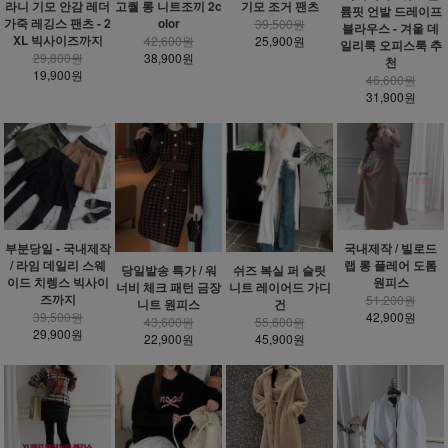
라니 기모 안감 레더
고퀄 롱 니트조끼 2c
기모 조거 팬츠
륨핏 언발 드레이프
가죽 레깅스 팬츠 - 2
olor
39,500원
블라우스 - 겨울 데
XL 빅사이즈까지
42,600원
25,900원
일리룩 오피스룩 추
29,800원
38,900원
천
19,900원
46,600원
31,900원
부분당일 - 국내제작
국내제작 / 빌로드
/ 라임 데일리 스웨
랩 롱 플레어 도톰
당일발송 특가 / 워
쉬즈 복실 퍼 슬릿
이드 치렝스 빅사이
원피스
너비 체크 패턴 금장
니트 레이어드 가디
즈까지
51,200원
니트 원피스
건
39,500원
42,900원
43,600원
55,600원
29,900원
22,900원
45,900원