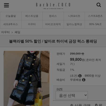
오늘출발
베스트상품
원피스
니트&셔츠
스커트&팬츠
세트&투피스
아우터
바비코코제작
밀라노컬렉션
80% SALE
아우터
패딩
블랙라벨 50% 할인 / 발마르 하이넥 금장 럭스 롱패딩
판매가
296,300 원
99,800
원( 온라인 최저
세일가
가 )
적립금
1%
(조건)
9900원 이상
배송비
무료배송
SIZE
0
원
총 상품 금액