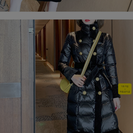
1초가입
+
적립금지급