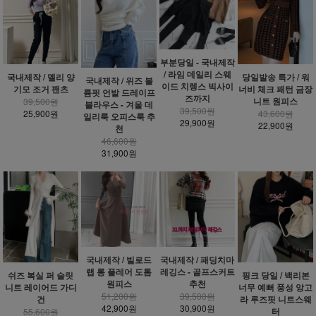
부분당일 - 국내제작
/ 라임 데일리 스웨
국내제작 / 멜리 양
당일발송 특가 / 워
국내제작 / 위즈 볼
이드 치렝스 빅사이
기모 조거 팬츠
너비 체크 패턴 금장
륨핏 언발 드레이프
즈까지
니트 원피스
39,500원
블라우스 - 겨울 데
39,500원
25,900원
43,600원
일리룩 오피스룩 추
29,900원
22,900원
천
46,600원
31,900원
국내제작 / 빌로드
국내제작 / 패딩치마
랩 롱 플레어 도톰
레깅스 - 골프스커트
쉬즈 복실 퍼 슬릿
핑크 당일 / 백리본
원피스
추천
니트 레이어드 가디
너무 예뻐 풍성 앙고
51,200원
39,500원
건
라 루즈핏 니트스웨
42,900원
30,900원
터
55,600원