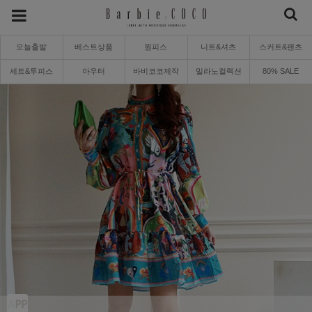
오늘출발
베스트상품
원피스
니트&셔츠
스커트&팬츠
세트&투피스
아우터
바비코코제작
밀라노컬렉션
80% SALE