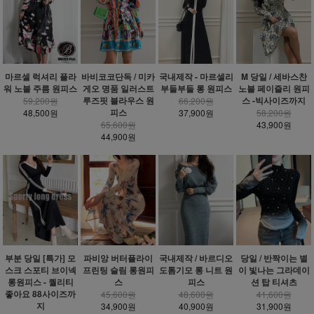
마르셀 럭셔리 플라
바비코코단독 / 미카
국내제작 - 마르셀리
M 당일 / 세바스찬
워 노블 주름 원피스
게오 명품 일러스트
부들부들 롱 원피스
노블 페이즐리 원피
루즈핏 블라우스 원
스 -빅사이즈까지
59,200원
66,200원
피스
48,500원
37,900원
58,200원
65,600원
43,900원
44,900원
부분 당일 [특가] 모
파비앙 버터플라이
국내제작 / 바르디오
당일 / 반짝이는 별
스크 스포티 브이넥
프린팅 슬림 롱원피
도톰기모 롱 니트 원
이 빛나는 그라데이
롱원피스 - 퀄리티
스
피스
션 탑 티셔츠
좋아요 88사이즈까
45,600원
48,600원
41,600원
지
34,900원
40,900원
31,900원