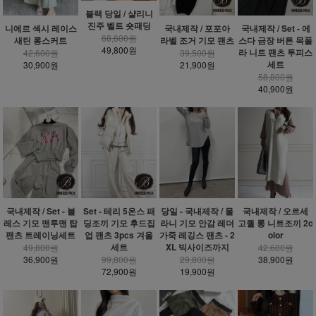
블랙 당일 / 샬리니
진주 벨트 숏패딩
니에르 섹시 레이스
국내제작 / 포포아
국내제작 / Set - 에
68,600원
새틴 롱스커트
라벨 조거 기모 팬츠
스다 금장 버튼 목폴
49,800원
라 니트 팬츠 투피스
42,600원
39,500원
세트
30,900원
21,900원
58,800원
40,900원
국내제작 / Set - 블
Set - 테리 5온스 패
당일 - 국내제작 / 몰
국내제작 / 오르세
레스 기모 맨투맨 탑
딩조끼 기모 후드집
라니 기모 안감 레더
고퀄 롱 니트조끼 2c
팬츠 트레이닝세트
업 팬츠 3pcs 겨울
가죽 레깅스 팬츠 - 2
olor
세트
XL 빅사이즈까지
49,800원
42,600원
36,900원
99,800원
29,800원
38,900원
72,900원
19,900원