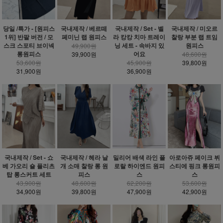
당일 /특가 - [원피스
국내제작 / 베르떼
국내제작 / Set - 벨
국내제작 / 미오르
1위] 반팔 버전 / 모
페미닌 랩 원피스
라 캉캉 치마 트레이
찰랑 부분 랩 트임
스크 스포티 브이넥
닝 세트 - 속바지 있
원피스
49,900원
롱원피스
어요
39,900원
48,600원
53,600원
45,900원
39,800원
31,900원
36,900원
밀리어 배색 라인 플
국내제작 / Set - 쇼
국내제작 / 헤라 날
아로아쥬 페이크 뷔
로랄 하이엔드 원피
베 가오리 숄 플리츠
개 소매 찰랑 롱 원
스티에 핑크 롱원피
스
탑 롱스커트 세트
피스
스
62,200원
43,900원
48,600원
53,600원
47,900원
34,900원
39,800원
42,900원