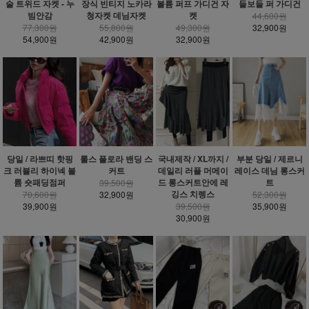
술 트위드 자켓 - 누
장식 빈티지 노카라
볼륨 퍼프 가디건 자
들보들 퍼 가디건
빔안감
청자켓 데님자켓
켓
44,600원
77,300원
55,800원
49,300원
32,900원
54,900원
42,900원
32,900원
당일 / 라쁘띠 핫핑
롤스 플로라 밴딩 스
국내제작 / XL까지 /
부분 당일 / 제르니
크 러블리 하이넥 볼
커트
데일리 러플 머메이
레이스 데님 롱스커
륨 숏패딩점퍼
드 롱스커트안에 레
트
39,500원
깅스 치렝스
70,600원
32,900원
52,300원
39,900원
39,500원
35,900원
30,900원