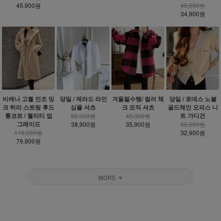
45,900원
45,600원
34,900원
비에나 고퀄 인조 밍
당일 / 제라드 라인
겨울필수템/ 컬러 체
당일 / 로데스 노블
크 허리 스트링 후드
심플 셔츠
크 모직 셔츠
골드체인 오피스 니
롱코트 / 퀄리티 업
트 가디건
60,300원
45,300원
그레이드
38,900원
35,900원
55,600원
119,200원
32,900원
79,900원
MORE ▼