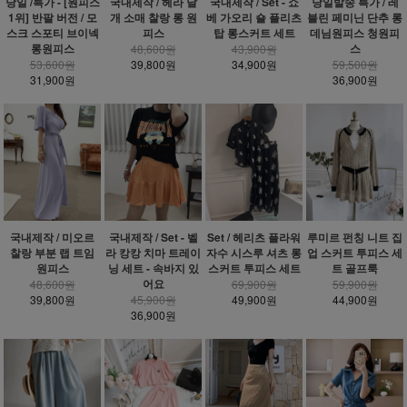
당일 /특가 - [원피스
국내제작 / 헤라 날
국내제작 / Set - 쇼
당일발송 특가 / 레
1위] 반팔 버전 / 모
개 소매 찰랑 롱 원
베 가오리 숄 플리츠
블린 페미닌 단추 롱
스크 스포티 브이넥
피스
탑 롱스커트 세트
데님원피스 청원피
롱원피스
스
48,600원
43,900원
53,600원
39,800원
34,900원
59,500원
31,900원
36,900원
국내제작 / 미오르
국내제작 / Set - 벨
Set / 헤리츠 플라워
루미르 펀칭 니트 집
찰랑 부분 랩 트임
라 캉캉 치마 트레이
자수 시스루 셔츠 롱
업 스커트 투피스 세
원피스
닝 세트 - 속바지 있
스커트 투피스 세트
트 골프룩
어요
48,600원
69,900원
59,900원
39,800원
45,900원
49,900원
44,900원
36,900원