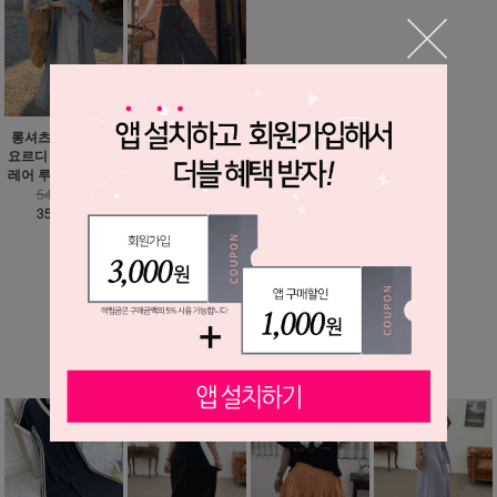
헤론 바스락 벌룬 와
롱셔츠 추가 가능 /
이드 팬츠
요르디 하늘하늘 플
레어 루즈핏 원피스
35,900원
25,900원
54,900원
35,900원
MORE ▼
베스트 상품