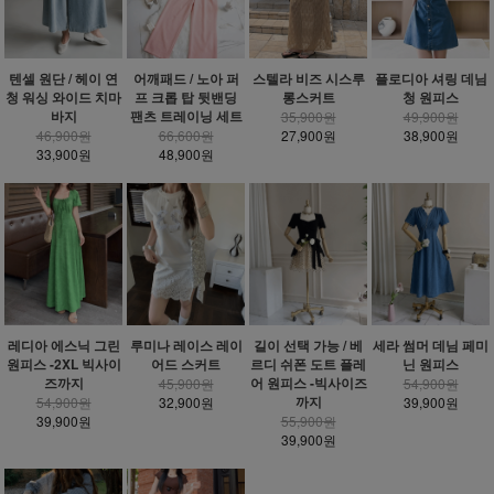
텐셀 원단 / 헤이 연
어깨패드 / 노아 퍼
스텔라 비즈 시스루
플로디아 셔링 데님
청 워싱 와이드 치마
프 크롭 탑 뒷밴딩
롱스커트
청 원피스
바지
팬츠 트레이닝 세트
35,900원
49,900원
46,900원
66,600원
27,900원
38,900원
33,900원
48,900원
레디아 에스닉 그린
루미나 레이스 레이
길이 선택 가능 / 베
세라 썸머 데님 페미
원피스 -2XL 빅사이
어드 스커트
르디 쉬폰 도트 플레
닌 원피스
즈까지
어 원피스 -빅사이즈
45,900원
54,900원
까지
54,900원
32,900원
39,900원
39,900원
55,900원
39,900원