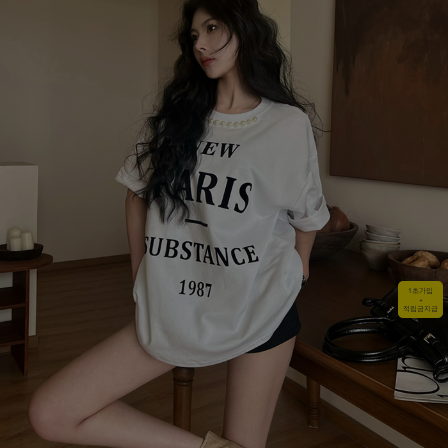
1초가입
+
적립금지급