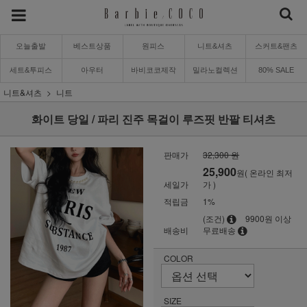
오늘출발
베스트상품
원피스
니트&셔츠
스커트&팬츠
세트&투피스
아우터
바비코코제작
밀라노컬렉션
80% SALE
니트&셔츠
니트
화이트 당일 / 파리 진주 목걸이 루즈핏 반팔 티셔츠
판매가
32,300 원
25,900
원( 온라인 최저
세일가
가 )
적립금
1%
(조건)
9900원 이상
배송비
무료배송
COLOR
SIZE