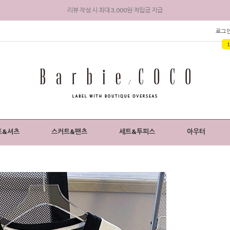
회원 가입 시 전상품 5% 즉시 할인 + 3,000원 적립금 지급
로그
트&셔츠
스커트&팬츠
세트&투피스
아우터