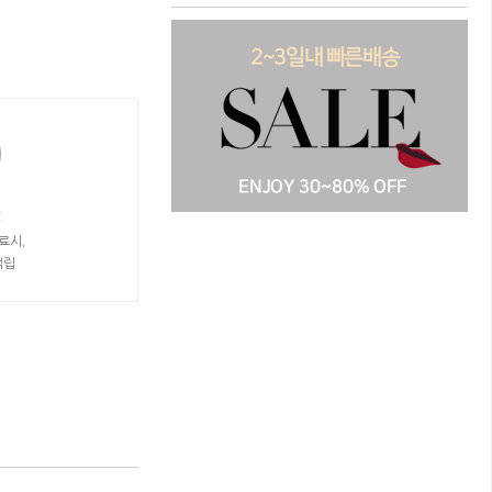
t
료시,
적립