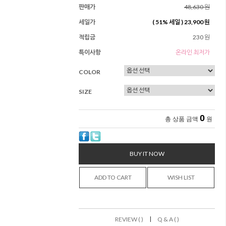
판매가
48,630 원
세일가
(
51
% 세일 )
23,900 원
적립금
230 원
특이사항
온라인 최저가
COLOR
SIZE
0
총 상품 금액
원
BUY IT NOW
ADD TO CART
WISH LIST
|
REVIEW ( )
Q & A ( )