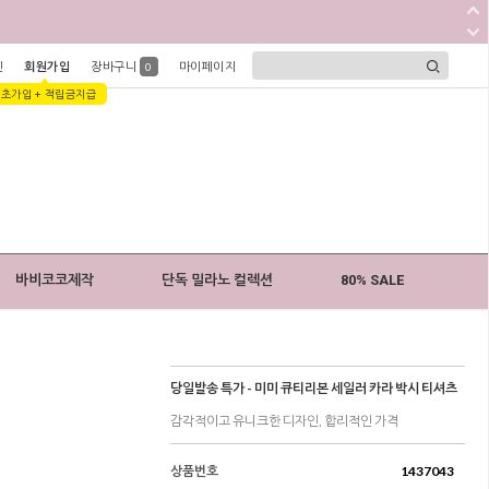
인
회원가입
장바구니
마이페이지
0
1초가입 + 적립금지급
바비코코제작
단독 밀라노 컬렉션
80% SALE
당일발송 특가 - 미미 큐티리본 세일러 카라 박시 티셔츠
감각적이고 유니크한 디자인, 합리적인 가격
상품번호
1437043