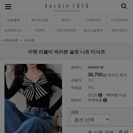
오늘출발
베스트상품
원피스
니트&셔츠
스커트&팬츠
세트&투피스
아우터
바비코코제작
밀라노컬렉션
80% SALE
니트&셔츠
티셔츠
마렛 러블리 빅리본 슬릿 니트 티셔츠
판매가
49,600 원
36,700
원( 온라인 최저
세일가
가 )
적립금
1%
(조건)
9900원 이상
배송비
무료배송
SIZE
0
원
총 상품 금액