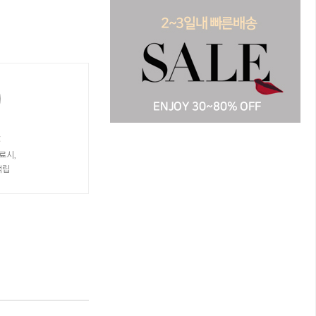
t
료시,
적립