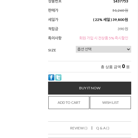
상품번호
1437753
판매가
51,260 원
세일가
(
22
% 세일 )
39,800 원
적립금
390 원
특이사항
회원 가입 시 전상품 5% 즉시할인
SIZE
0
총 상품 금액
원
BUY IT NOW
ADD TO CART
WISH LIST
|
REVIEW ( )
Q & A ( )