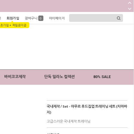
인
회원가입
장바구니
마이페이지
0
1초가입 + 적립금지급
바비코코제작
단독 밀라노 컬렉션
80% SALE
국내제작 / Set - 아무르 후드집업 트레이닝 세트 (치마바
지)
고급스러운 국내제작 트레이닝