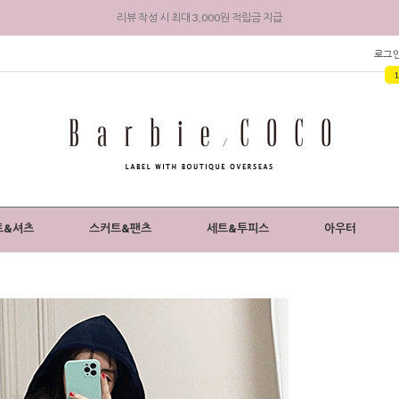
회원 가입 시 전상품 5% 즉시 할인 + 3,000원 적립금 지급
로그
트&셔츠
스커트&팬츠
세트&투피스
아우터