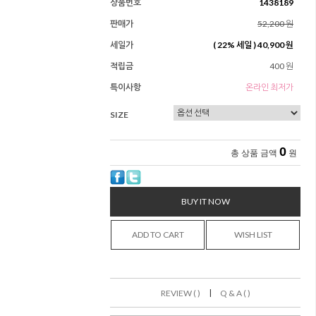
상품번호
1438189
판매가
52,200 원
세일가
(
22
% 세일 )
40,900 원
적립금
400 원
특이사항
온라인 최저가
SIZE
0
총 상품 금액
원
BUY IT NOW
ADD TO CART
WISH LIST
|
REVIEW ( )
Q & A ( )