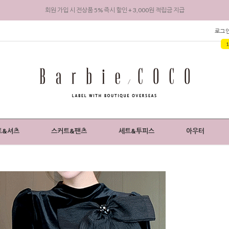
회원 가입 시 전상품 5% 즉시 할인 + 3,000원 적립금 지급
로그
트&셔츠
스커트&팬츠
세트&투피스
아우터