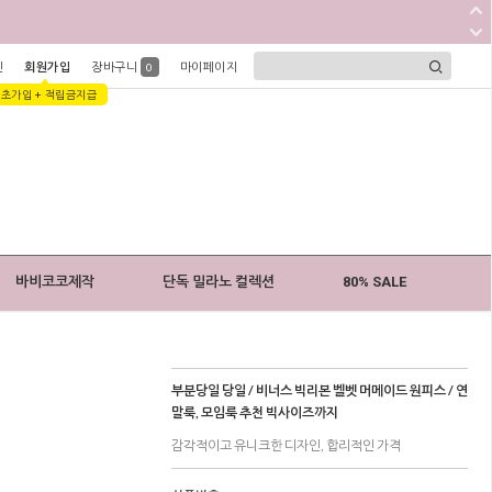
인
회원가입
장바구니
마이페이지
0
1초가입 + 적립금지급
바비코코제작
단독 밀라노 컬렉션
80% SALE
부분당일 당일 / 비너스 빅리본 벨벳 머메이드 원피스 / 연
말룩, 모임룩 추천 빅사이즈까지
감각적이고 유니크한 디자인, 합리적인 가격