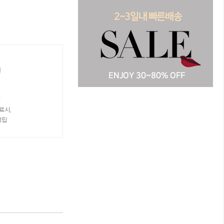
t
료시,
적립