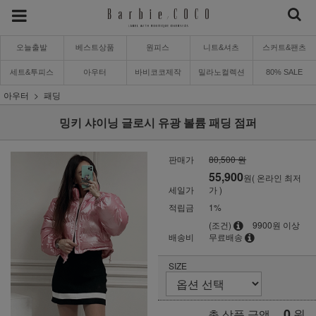
오늘출발
베스트상품
원피스
니트&셔츠
스커트&팬츠
세트&투피스
아우터
바비코코제작
밀라노컬렉션
80% SALE
아우터
패딩
밍키 샤이닝 글로시 유광 볼륨 패딩 점퍼
판매가
80,500 원
55,900
원( 온라인 최저
세일가
가 )
적립금
1%
(조건)
9900원 이상
배송비
무료배송
SIZE
0
원
총 상품 금액