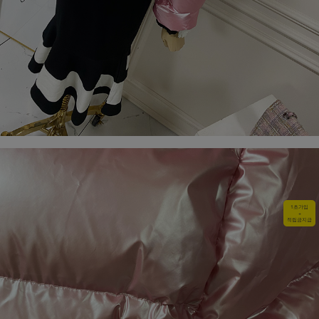
1초가입
+
적립금지급