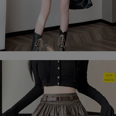
1초가입
+
적립금지급