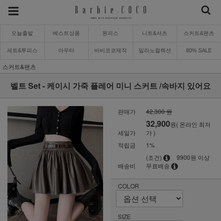
오늘출발
베스트상품
원피스
니트&셔츠
스커트&팬츠
세트&투피스
아우터
바비코코제작
밀라노컬렉션
80% SALE
스커트&팬츠
벨트 Set - 케이시 가죽 플레어 미니 스커트 /속바지 있어요
판매가
42,300 원
32,900
원( 온라인 최저
세일가
가 )
적립금
1%
(조건)
9900원 이상
배송비
무료배송
COLOR
SIZE