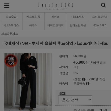
오늘출발
베스트상품
원피스
니트&셔츠
스커트&팬츠
세트&투피스
아우터
바비코코제작
밀라노컬렉션
80% SALE
세트&투피스
국내제작 / Set - 루시퍼 올블랙 후드집업 기모 트레이닝 세트
판매가
56,830 원
45,900
원( 온라인 최저
세일가
가 )
적립금
1%
(조건)
9900원 이상
배송비
무료배송
SIZE
0
원
총 상품 금액