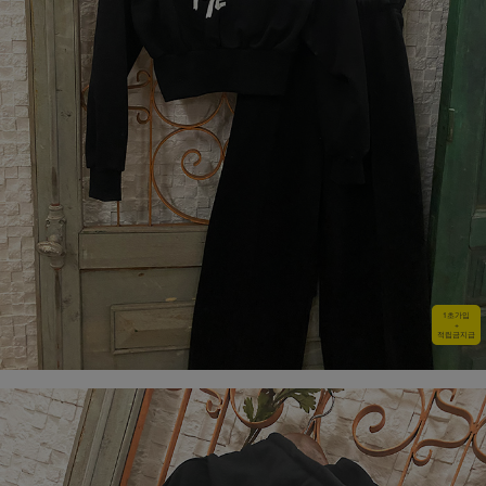
1초가입
+
적립금지급