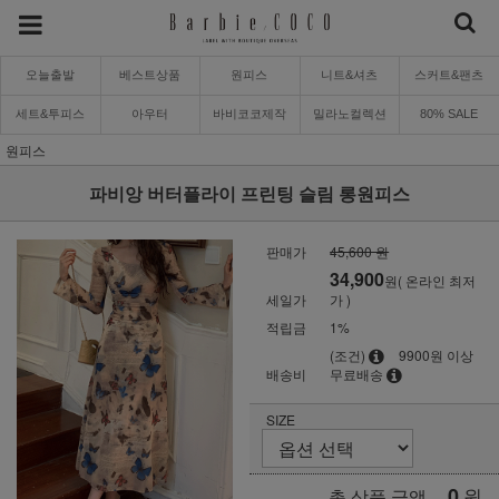
오늘출발
베스트상품
원피스
니트&셔츠
스커트&팬츠
세트&투피스
아우터
바비코코제작
밀라노컬렉션
80% SALE
원피스
파비앙 버터플라이 프린팅 슬림 롱원피스
판매가
45,600 원
34,900
원( 온라인 최저
세일가
가 )
적립금
1%
(조건)
9900원 이상
배송비
무료배송
SIZE
0
원
총 상품 금액