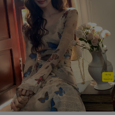
1초가입
+
적립금지급