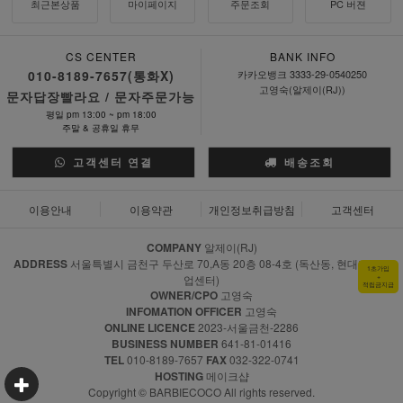
최근본상품
마이페이지
주문조회
PC 버젼
CS CENTER
BANK INFO
010-8189-7657(통화X)
카카오뱅크 3333-29-0540250
고영숙(알제이(RJ))
문자답장빨라요 / 문자주문가능
평일 pm 13:00 ~ pm 18:00
주말 & 공휴일 휴무
고객센터 연결
배송조회
이용안내
이용약관
개인정보취급방침
고객센터
COMPANY
알제이(RJ)
ADDRESS
서울특별시 금천구 두산로 70,A동 20층 08-4호 (독산동, 현대지식산
1초가입
+
업센터)
적립금지급
OWNER/CPO
고영숙
INFOMATION OFFICER
고영숙
ONLINE LICENCE
2023-서울금천-2286
BUSINESS NUMBER
641-81-01416
TEL
010-8189-7657
FAX
032-322-0741
HOSTING
메이크샵
Copyright © BARBIECOCO All rights reserved.