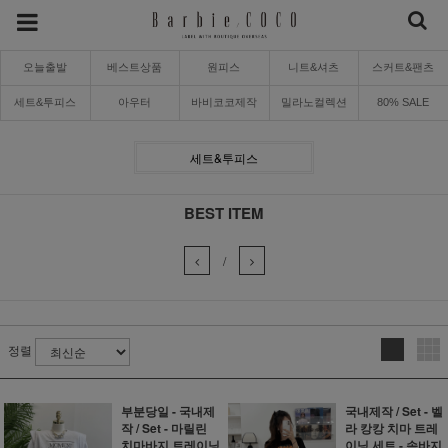
오늘출발
베스트상품
원피스
니트&셔츠
스커트&팬츠
세트&투피스
아우터
바비코코제작
밀라노컬렉션
80% SALE
세트&투피스
BEST ITEM
/
정렬
부분당일 - 국내제
국내제작 / Set - 벨
작 / Set - 마릴린
라 캉캉 치마 트레
치마바지 트레이닝
이닝 세트 - 속바지