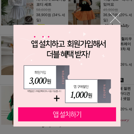
코디 세트
있어요
58,600원
45,900원
38,900원
(34% 세
36,900원
(20% 세
일)
일)
국내제작 / Set - 쇼
부분 당일 / 헐리우
베 가오리 숄 플리
드 꽃 집업 트레이
츠 탑 롱스커트 세
닝 세트 - 33차 재
트
입고
43,900원
71,300원
34,900원
(21% 세
52,900원
(26% 세
일)
일)
국내제작 / Set - 쏘
Set - 미루테 절편
쏘 가오리소매탑
골지 니트 가디건
치마바지 트레이닝
팬츠 데일리 셋업
세트
55,500원
39,900원
44,500원
(20% 세
32,900원
(18% 세
일)
일)