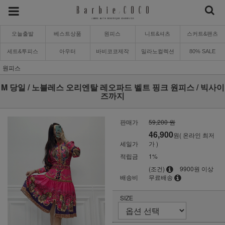
오늘출발
베스트상품
원피스
니트&셔츠
스커트&팬츠
세트&투피스
아우터
바비코코제작
밀라노컬렉션
80% SALE
원피스
M 당일 / 노블레스 오리엔탈 레오파드 벨트 핑크 원피스 / 빅사이
즈까지
판매가
59,200 원
46,900
원( 온라인 최저
세일가
가 )
적립금
1%
(조건)
9900원 이상
배송비
무료배송
SIZE