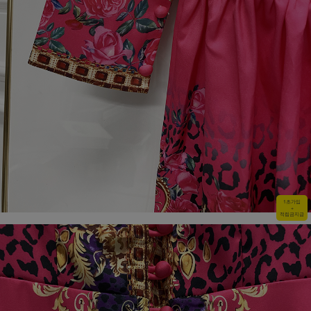
1초가입
+
적립금지급