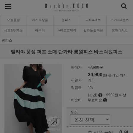
오늘출발
베스트상품
원피스
니트&셔츠
스커트&팬츠
세트&투피스
아우터
바비코코제작
밀라노컬렉션
80% SALE
원피스
엘리야 풍성 퍼프 소매 단가라 롱원피스 바스락원피스
판매가
47,600 원
34,900
원( 온라인 최저
세일가
가 )
적립금
1%
(조건)
9900원 이상
배송비
무료배송
SIZE
0
원
총 상품 금액