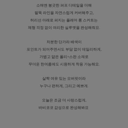
소매엔 봉긋한 퍼프 디테일을 더해
팔뚝 라인을 자연스럽게 커버해주고,
허리선 아래로 퍼지는 플레어 롱 스커트는
체형 걱정 없이 여리한 실루엣을 완성해줘요.
차분한 단가라 배색이
포인트가 되어주면서도 부담 없이 데일리하게,
가볍고 얇은 폴리+스판 소재로
무더운 한여름에도 시원하게 착용 가능해요.
살짝 여유 있는 오버핏이라
누구나 편하게, 그리고 예쁘게.
오늘은 조금 더 사랑스럽게,
바비코코 감성으로 완성해봐요