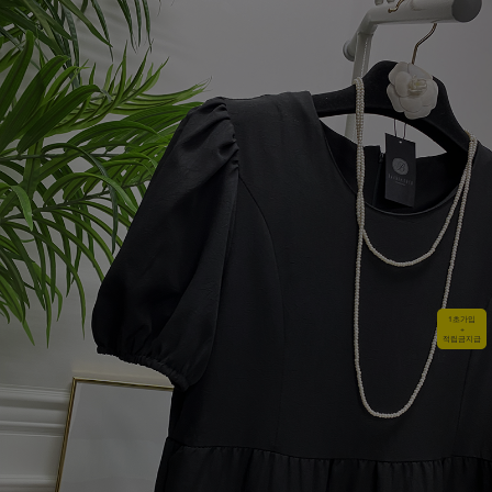
1초가입
+
적립금지급