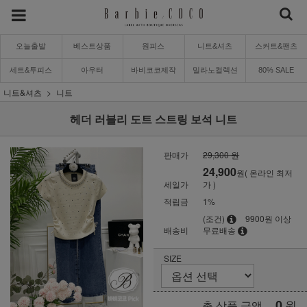
오늘출발
베스트상품
원피스
니트&셔츠
스커트&팬츠
세트&투피스
아우터
바비코코제작
밀라노컬렉션
80% SALE
니트&셔츠
니트
헤더 러블리 도트 스트링 보석 니트
판매가
29,300 원
24,900
원( 온라인 최저
세일가
가 )
적립금
1%
(조건)
9900원 이상
배송비
무료배송
SIZE
0
원
총 상품 금액