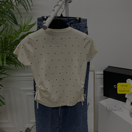
1초가입
+
적립금지급