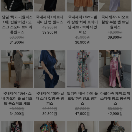
당일 /특가 - [원피스
국내제작 / 베르떼
국내제작 / Set - 벨
국내제작 / 미오르
1위] 반팔 버전 / 모
페미닌 랩 원피스
라 캉캉 치마 트레이
찰랑 부분 랩 트임
스크 스포티 브이넥
닝 세트 - 속바지 있
원피스
49,900원
롱원피스
어요
39,900원
48,600원
53,600원
45,900원
39,800원
31,900원
36,900원
밀리어 배색 라인 플
국내제작 / Set - 쇼
국내제작 / 헤라 날
아로아쥬 페이크 뷔
로랄 하이엔드 원피
베 가오리 숄 플리츠
개 소매 찰랑 롱 원
스티에 핑크 롱원피
스
탑 롱스커트 세트
피스
스
62,200원
43,900원
48,600원
53,600원
47,900원
34,900원
39,800원
42,900원