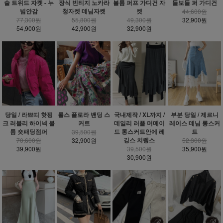
술 트위드 자켓 - 누
장식 빈티지 노카라
볼륨 퍼프 가디건 자
들보들 퍼 가디건
빔안감
청자켓 데님자켓
켓
44,600원
77,300원
55,800원
49,300원
32,900원
54,900원
42,900원
32,900원
당일 / 라쁘띠 핫핑
롤스 플로라 밴딩 스
국내제작 / XL까지 /
부분 당일 / 제르니
크 러블리 하이넥 볼
커트
데일리 러플 머메이
레이스 데님 롱스커
륨 숏패딩점퍼
드 롱스커트안에 레
트
39,500원
깅스 치렝스
70,600원
32,900원
52,300원
39,900원
39,500원
35,900원
30,900원