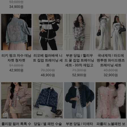
53,600원
34,900원
리키 핑크 자수 데님
리오베 컬러배색 니
부분 당일 / 헐리우
국내제작 / 라드에
자켓 청자켓
트 집업 트레이닝 세
드 꽃 집업 트레이닝
맨투맨 와이드팬츠
트
세트 - 33차 재입고
트레이닝 세트
51,600원
42,900원
70,300원
71,300원
43,600원
48,900원
52,900원
32,900원
롤리팝 컬러 톡톡 수
당일 / 별 패턴 수술
부분 당일 / 미에타
파를리 노블패턴 보