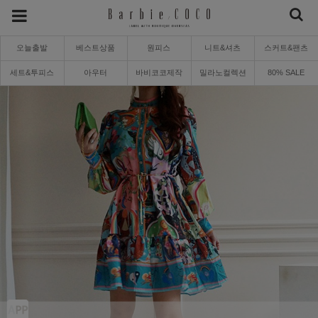
오늘출발
베스트상품
원피스
니트&셔츠
스커트&팬츠
세트&투피스
아우터
바비코코제작
밀라노컬렉션
80% SALE