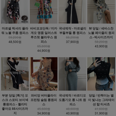
마르셀 럭셔리 플라
바비코코단독 / 미카
국내제작 - 마르셀리
M 당일 / 세바스찬
워 노블 주름 원피스
게오 명품 일러스트
부들부들 롱 원피스
노블 페이즐리 원피
루즈핏 블라우스 원
스 -빅사이즈까지
59,200원
66,200원
피스
48,500원
37,900원
58,200원
65,600원
43,900원
44,900원
부분 당일 [특가] 모
파비앙 버터플라이
국내제작 / 바르디오
당일 / 반짝이는 별
스크 스포티 브이넥
프린팅 슬림 롱원피
도톰기모 롱 니트 원
이 빛나는 그라데이
롱원피스 - 퀄리티
스
피스
션 탑 티셔츠
좋아요 88사이즈까
45,600원
48,600원
41,600원
지
34,900원
40,900원
31,900원