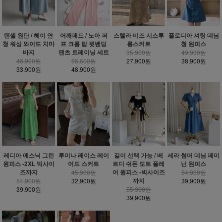
텐셀 원단 / 헤이 연
어깨패드 / 노아 퍼
스텔라 비즈 시스루
플로디아 셔링 데님
청 워싱 와이드 치마
프 크롭 탑 뒷밴딩
롱스커트
청 원피스
바지
팬츠 트레이닝 세트
35,900원
49,900원
46,900원
66,600원
27,900원
38,900원
33,900원
48,900원
레디아 에스닉 그린
루미나 레이스 레이
길이 선택 가능 / 베
세라 썸머 데님 페미
원피스 -2XL 빅사이
어드 스커트
르디 쉬폰 도트 플레
닌 원피스
즈까지
어 원피스 -빅사이즈
45,900원
54,900원
까지
54,900원
32,900원
39,900원
39,900원
55,900원
39,900원