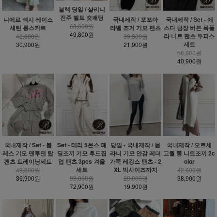
블랙 당일 / 샬리니
진주 벨트 숏패딩
니에르 섹시 레이스
국내제작 / 포포아
국내제작 / Set - 에
68,600원
새틴 롱스커트
라벨 조거 기모 팬츠
스다 금장 버튼 목폴
49,800원
라 니트 팬츠 투피스
42,600원
39,500원
세트
30,900원
21,900원
58,800원
40,900원
국내제작 / Set - 블
Set - 테리 5온스 패
당일 - 국내제작 / 몰
국내제작 / 오르세
레스 기모 맨투맨 탑
딩조끼 기모 후드집
라니 기모 안감 레더
고퀄 롱 니트조끼 2c
팬츠 트레이닝세트
업 팬츠 3pcs 겨울
가죽 레깅스 팬츠 - 2
olor
세트
XL 빅사이즈까지
49,800원
42,600원
36,900원
99,800원
29,800원
38,900원
72,900원
19,900원