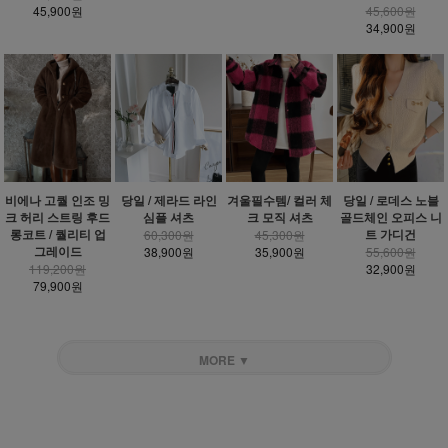
45,900원
45,600원
34,900원
비에나 고퀄 인조 밍
당일 / 제라드 라인
겨울필수템/ 컬러 체
당일 / 로데스 노블
크 허리 스트링 후드
심플 셔츠
크 모직 셔츠
골드체인 오피스 니
롱코트 / 퀄리티 업
트 가디건
60,300원
45,300원
그레이드
38,900원
35,900원
55,600원
119,200원
32,900원
79,900원
MORE ▼