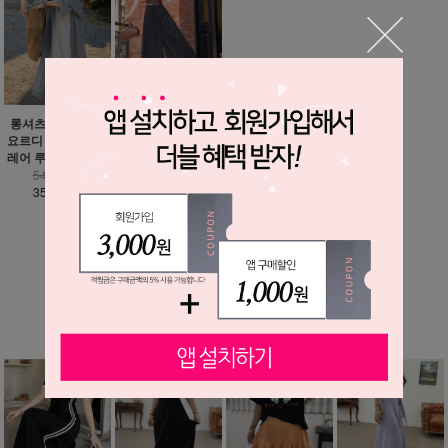
헤론 바스락 벌룬 와
롱셔츠 추가 가능 /
이드 팬츠
요르디 하늘하늘 플
레어 루즈핏 원피스
35,900원
25,900원
54,900원
35,900원
MORE ▼
베스트 상품