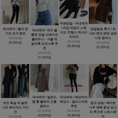
부분당일 - 국내제작
/ 라임 데일리 스웨
국내제작 / 멜리 양
당일발송 특가 / 워
국내제작 / 위즈 볼
이드 치렝스 빅사이
기모 조거 팬츠
너비 체크 패턴 금장
륨핏 언발 드레이프
즈까지
니트 원피스
39,500원
블라우스 - 겨울 데
39,500원
25,900원
43,600원
일리룩 오피스룩 추
29,900원
22,900원
천
46,600원
31,900원
국내제작 / 빌로드
국내제작 / 패딩치마
랩 롱 플레어 도톰
레깅스 - 골프스커트
쉬즈 복실 퍼 슬릿
핑크 당일 / 백리본
원피스
추천
니트 레이어드 가디
너무 예뻐 풍성 앙고
51,200원
39,500원
건
라 루즈핏 니트스웨
42,900원
30,900원
터
55,600원