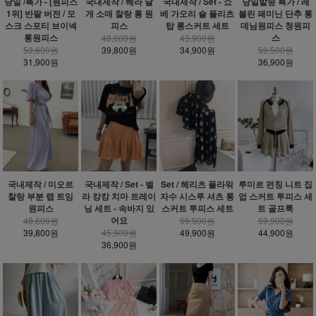
당일 /특가 - [원피스
국내제작 / 헤라 날
국내제작 / Set - 쇼
당일발송 특가 / 레
1위] 반팔 버전 / 모
개 소매 찰랑 롱 원
베 가오리 숄 플리츠
블린 페미닌 단추 롱
스크 스포티 브이넥
피스
탑 롱스커트 세트
데님원피스 청원피
롱원피스
스
48,600원
43,900원
53,600원
39,800원
34,900원
59,500원
31,900원
36,900원
국내제작 / 미오르
국내제작 / Set - 벨
Set / 헤리츠 플라워
루미르 펀칭 니트 집
찰랑 부분 랩 트임
라 캉캉 치마 트레이
자수 시스루 셔츠 롱
업 스커트 투피스 세
원피스
닝 세트 - 속바지 있
스커트 투피스 세트
트 골프룩
어요
48,600원
69,900원
59,900원
39,800원
45,900원
49,900원
44,900원
36,900원