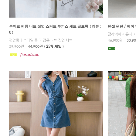
루미르 펀칭 니트 집업 스커트 투피스 세트 골프룩
( 리뷰 :
텐셀 원단 / 헤이
0 )
감각적이고 유니크한
편안함과 스타일 둘 다 잡은 니트 집업 세트
46,900원
33,9
59,900원
44,900원
( 25% 세일 )