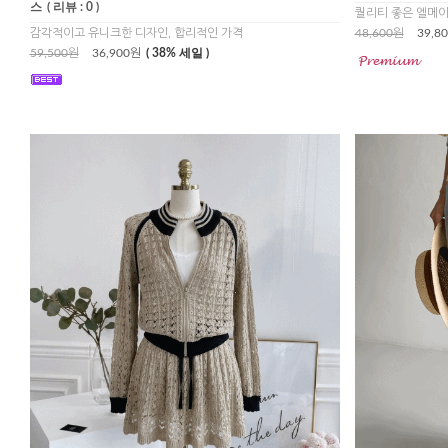
스
( 리뷰 : 0 )
퀄리티 좋은 엘메이
감각적이고 유니크한 디자인, 합리적인 가격
48,600원
39,8
59,500원
36,900원
( 38% 세일 )