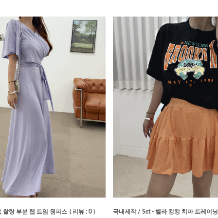
 찰랑 부분 랩 트임 원피스
( 리뷰 : 0 )
국내제작 / Set - 벨라 캉캉 치마 트레이닝