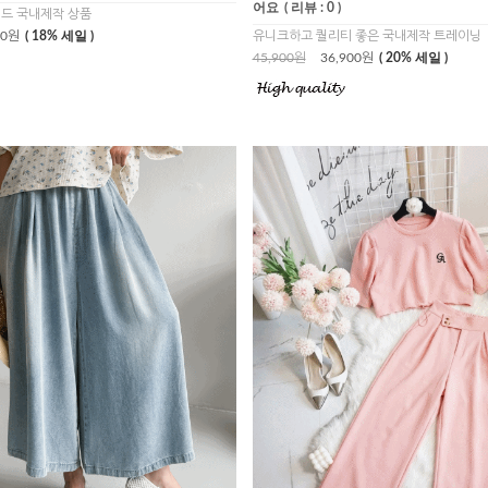
어요
( 리뷰 : 0 )
드 국내제작 상품
00원
( 18% 세일 )
유니크하고 퀄리티 좋은 국내제작 트레이닝
45,900원
36,900원
( 20% 세일 )