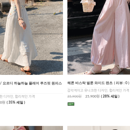
헤론 바스락 벌룬 와이드 팬츠
( 리뷰 : 0 )
 / 요르디 하늘하늘 플레어 루즈핏 원피스
감각적이고 유니크한 디자인, 합리적인 가격
35,900원
25,900원
( 28% 세일 )
 디자인, 합리적인 가격
00원
( 35% 세일 )