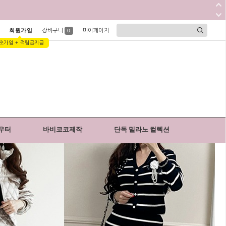
회원가입
장바구니
마이페이지
0
초가입 + 적립금지급
우터
바비코코제작
단독 밀라노 컬렉션