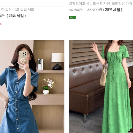
감각적이고 유니크한 디자인, 합리적인 가격
 다 잡은 니트 집업 세트
46,900원
33,900원
( 28% 세일 )
00원
( 25% 세일 )