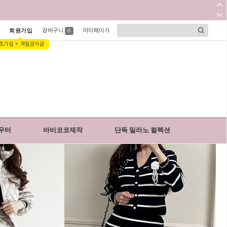
회원가입
장바구니
마이페이지
0
초가입 + 적립금지급
우터
바비코코제작
단독 밀라노 컬렉션