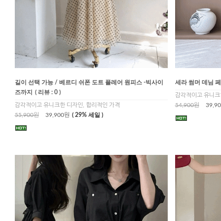
길이 선택 가능 / 베르디 쉬폰 도트 플레어 원피스 -빅사이
세라 썸머 데님 
즈까지
( 리뷰 : 0 )
감각적이고 유니크한
감각적이고 유니크한 디자인, 합리적인 가격
54,900원
39,9
55,900원
39,900원
( 29% 세일 )