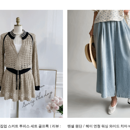
 집업 스커트 투피스 세트 골프룩
( 리뷰 :
텐셀 원단 / 헤이 연청 워싱 와이드 치마