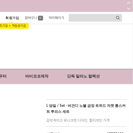
회원가입
장바구니
마이페이지
0
초가입 + 적립금지급
우터
바비코코제작
단독 밀라노 컬렉션
L 당일 / Set - 버건디 노블 금장 트위드 자켓 롱스커
트 투피스 세트
감각적이고 유니크한 디자인, 합리적인 가격