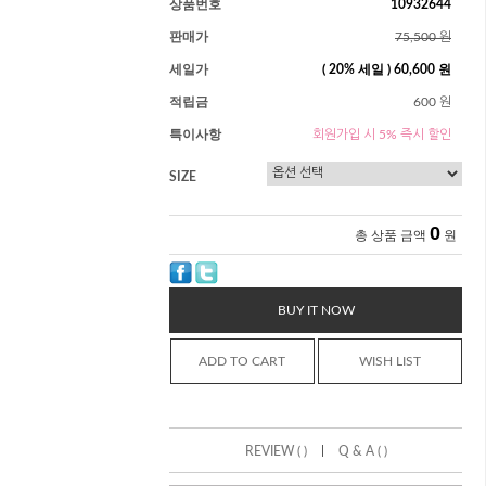
상품번호
10932644
판매가
75,500 원
세일가
(
20
% 세일 )
60,600 원
적립금
600 원
특이사항
회원가입 시 5% 즉시 할인
SIZE
0
총 상품 금액
원
BUY IT NOW
ADD TO CART
WISH LIST
|
REVIEW ( )
Q & A ( )