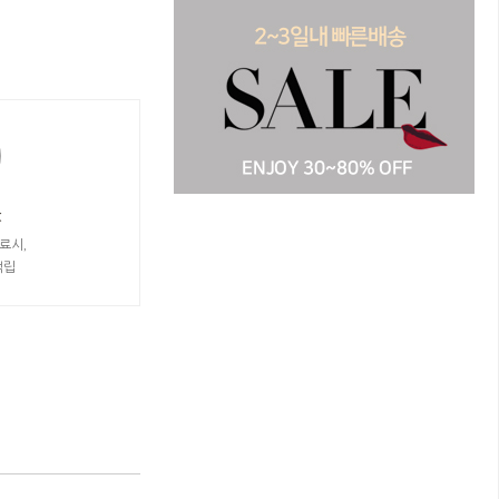
t
료시,
적립