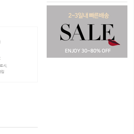
t
료시,
적립