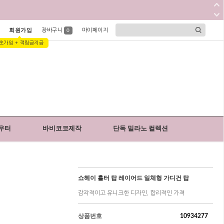
회원가입
장바구니
마이페이지
0
초가입 + 적립금지급
우터
바비코코제작
단독 밀라노 컬렉션
쇼헤이 홀터 탑 레이어드 일체형 가디건 탑
감각적이고 유니크한 디자인, 합리적인 가격
상품번호
10934277