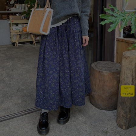
1초가입
+
적립금지급