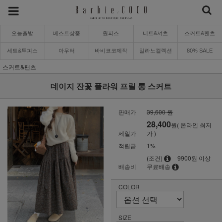
오늘출발
베스트상품
원피스
니트&셔츠
스커트&팬츠
세트&투피스
아우터
바비코코제작
밀라노컬렉션
80% SALE
스커트&팬츠
데이지 잔꽃 플라워 프릴 롱 스커트
판매가
39,600 원
28,400
원( 온라인 최저
세일가
가 )
적립금
1%
(조건)
9900원 이상
배송비
무료배송
COLOR
SIZE