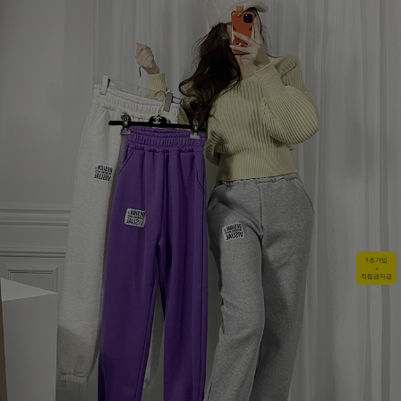
1초가입
+
적립금지급