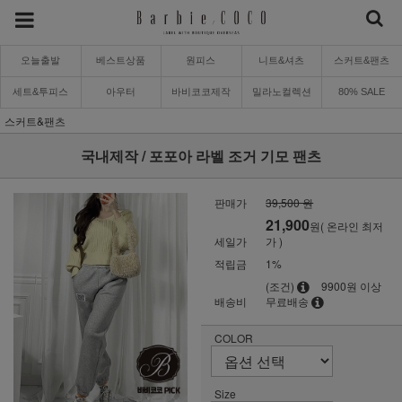
오늘출발
베스트상품
원피스
니트&셔츠
스커트&팬츠
세트&투피스
아우터
바비코코제작
밀라노컬렉션
80% SALE
스커트&팬츠
국내제작 / 포포아 라벨 조거 기모 팬츠
판매가
39,500 원
21,900
원( 온라인 최저
세일가
가 )
적립금
1%
(조건)
9900원 이상
배송비
무료배송
COLOR
Size