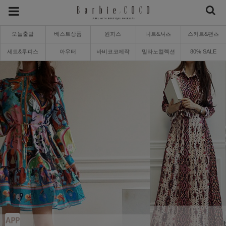
오늘출발
베스트상품
원피스
니트&셔츠
스커트&팬츠
세트&투피스
아우터
바비코코제작
밀라노컬렉션
80% SALE