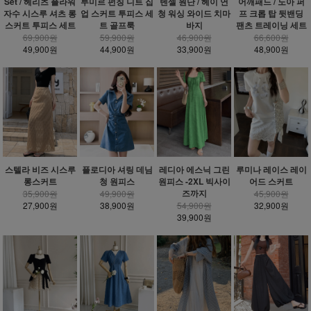
Set / 헤리츠 플라워
루미르 펀칭 니트 집
텐셀 원단 / 헤이 연
어깨패드 / 노아 퍼
자수 시스루 셔츠 롱
업 스커트 투피스 세
청 워싱 와이드 치마
프 크롭 탑 뒷밴딩
스커트 투피스 세트
트 골프룩
바지
팬츠 트레이닝 세트
69,900원
59,900원
46,900원
66,600원
49,900원
44,900원
33,900원
48,900원
스텔라 비즈 시스루
플로디아 셔링 데님
레디아 에스닉 그린
루미나 레이스 레이
롱스커트
청 원피스
원피스 -2XL 빅사이
어드 스커트
즈까지
35,900원
49,900원
45,900원
27,900원
38,900원
54,900원
32,900원
39,900원