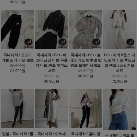
30,900원
국내제작 / 포포아
국내제작 / Set - 에
국내제작 / Set - 블
Set - 테리 5온스 패
라벨 조거 기모 팬츠
스다 금장 버튼 목폴
레스 기모 맨투맨 탑
딩조끼 기모 후드집
라 니트 팬츠 투피스
팬츠 트레이닝세트
업 팬츠 3pcs 겨울
39,500원
세트
세트
21,900원
49,800원
58,800원
36,900원
99,800원
40,900원
72,900원
당일 - 국내제작 / 몰
국내제작 / 오르세
국내제작 / 멜리 양
국내제작 / 위즈 볼