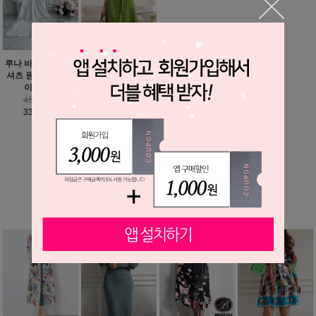
루나 바스락 루즈핏
올리브 그린 셔츠 원
셔츠 원피스 - 빅사
피스
이즈까지
45,900원
45,600원
35,900원
33,900원
MORE ▼
베스트 상품