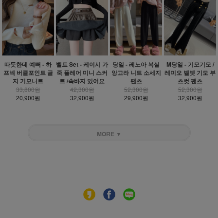
따듯한데 예뻐 - 하
벨트 Set - 케이시 가
당일 - 레노아 복실
M당일 - 기모기모 /
프넥 버클포인트 골
죽 플레어 미니 스커
앙고라 니트 소세지
레미오 벨벳 기모 부
지 기모니트
트 /속바지 있어요
팬츠
츠컷 팬츠
33,800원
42,300원
52,300원
52,300원
20,900원
32,900원
29,900원
32,900원
MORE ▼