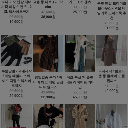
라니 기모 안감 레더
고퀄 롱 니트조끼 2c
기모 조거 팬츠
륨핏 언발 드레이프
가죽 레깅스 팬츠 - 2
olor
39,500원
블라우스 - 겨울 데
XL 빅사이즈까지
42,600원
25,900원
일리룩 오피스룩 추
29,800원
38,900원
천
19,900원
46,600원
31,900원
부분당일 - 국내제작
국내제작 / 빌로드
/ 라임 데일리 스웨
랩 롱 플레어 도톰
당일발송 특가 / 워
쉬즈 복실 퍼 슬릿
이드 치렝스 빅사이
원피스
너비 체크 패턴 금장
니트 레이어드 가디
즈까지
51,200원
니트 원피스
건
39,500원
42,900원
43,600원
55,600원
29,900원
22,900원
45,900원