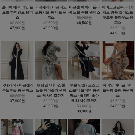
밀리어 배색 라인 플
국내제작 / 바르디오
마르셀 럭셔리 플라
바비코코단독 / 미카
로랄 하이엔드 원피
도톰기모 롱 니트 원
워 노블 주름 원피스
게오 명품 일러스트
스
피스
루즈핏 블라우스 원
59,200원
피스
62,200원
48,600원
48,500원
47,900원
40,900원
65,600원
44,900원
국내제작 - 마르셀리
M 당일 / 세바스찬
부분 당일 / 모스크
파비앙 버터플라이
부들부들 롱 원피스
노블 페이즐리 원피
스포티 브이넥 롱원
프린팅 슬림 롱원피
스 -빅사이즈까지
피스 - 퀄리티 좋아
스
66,200원
요 88사이즈까지
37,900원
58,200원
45,600원
43,900원
53,600원
34,900원
33,900원