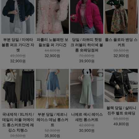
부분 당일 / 미에타
파를리 노블패턴 보
당일 / 라쁘띠 핫핑
롤스 플로라 밴딩 스
볼륨 퍼프 가디건 자
들보들 퍼 가디건
크 러블리 하이넥 볼
커트
켓
륨 숏패딩점퍼
44,600원
39,500원
49,300원
32,900원
70,600원
32,900원
32,900원
39,900원
블랙 당일 / 샬리니
진주 벨트 숏패딩
국내제작 / XL까지 /
부분 당일 / 제르니
니에르 섹시 레이스
68,600원
데일리 러플 머메이
레이스 데님 롱스커
새틴 롱스커트
49,800원
드 롱스커트안에 레
트
42,600원
깅스 치렝스
52,300원
30,900원
39,500원
35,900원