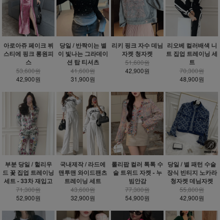
아로아쥬 페이크 뷔
당일 / 반짝이는 별
리키 핑크 자수 데님
리오베 컬러배색 니
스티에 핑크 롱원피
이 빛나는 그라데이
자켓 청자켓
트 집업 트레이닝 세
스
션 탑 티셔츠
트
51,600원
53,600원
41,600원
42,900원
70,300원
42,900원
31,900원
48,900원
부분 당일 / 헐리우
국내제작 / 라드에
롤리팝 컬러 톡톡 수
당일 / 별 패턴 수술
드 꽃 집업 트레이닝
맨투맨 와이드팬츠
술 트위드 자켓 - 누
장식 빈티지 노카라
세트 - 33차 재입고
트레이닝 세트
빔안감
청자켓 데님자켓
71,300원
43,600원
77,300원
55,800원
52,900원
32,900원
54,900원
42,900원