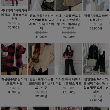
국내제작 / 패딩치마
레깅스 - 골프스커트
핑크 당일 / 백리본
비에나 고퀄 인조 밍
당일 / 제라드 라인
추천
너무 예뻐 풍성 앙고
크 허리 스트링 후드
심플 셔츠
39,500원
라 루즈핏 니트스웨
롱코트 / 퀄리티 업
60,300원
30,900원
터
그레이드
38,900원
45,600원
119,200원
34,900원
79,900원
겨울필수템/ 컬러 체
당일 / 로데스 노블
리마오 배색 니트 가
당일발송 특가 / 기
크 모직 셔츠
골드체인 오피스 니
디건 니트 팬츠 세트
모 선택 가능 / Set -
트 가디건
찰스 벨벳 트레이닝
45,300원
59,300원
세트
35,900원
55,600원
47,900원
32,900원
69,600원
29,900원