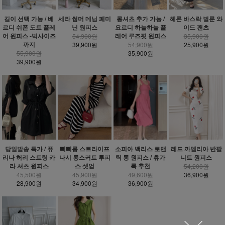
헤론 바스락 벌룬 와
길이 선택 가능 / 베
세라 썸머 데님 페미
롱셔츠 추가 가능 /
이드 팬츠
르디 쉬폰 도트 플레
닌 원피스
요르디 하늘하늘 플
어 원피스 -빅사이즈
레어 루즈핏 원피스
35,900원
54,900원
까지
25,900원
39,900원
54,900원
55,900원
35,900원
39,900원
당일발송 특가 / 퓨
삐삐롱 스트라이프
소피아 백리스 로맨
레드 까멜리아 반팔
리나 허리 스트링 카
나시 롱스커트 투피
틱 롱 원피스 / 휴가
니트 원피스
라 셔츠 원피스
스 셋업
룩 추천
54,200원
45,500원
45,900원
49,600원
36,900원
28,900원
34,900원
36,900원