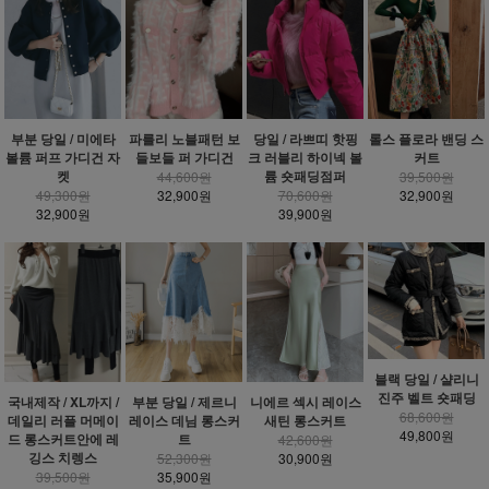
부분 당일 / 미에타
파를리 노블패턴 보
당일 / 라쁘띠 핫핑
롤스 플로라 밴딩 스
볼륨 퍼프 가디건 자
들보들 퍼 가디건
크 러블리 하이넥 볼
커트
켓
륨 숏패딩점퍼
44,600원
39,500원
49,300원
32,900원
70,600원
32,900원
32,900원
39,900원
블랙 당일 / 샬리니
진주 벨트 숏패딩
국내제작 / XL까지 /
부분 당일 / 제르니
니에르 섹시 레이스
68,600원
데일리 러플 머메이
레이스 데님 롱스커
새틴 롱스커트
49,800원
드 롱스커트안에 레
트
42,600원
깅스 치렝스
52,300원
30,900원
39,500원
35,900원