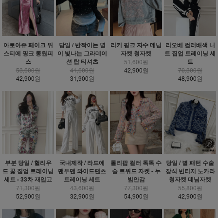
아로아쥬 페이크 뷔
당일 / 반짝이는 별
리키 핑크 자수 데님
리오베 컬러배색 니
스티에 핑크 롱원피
이 빛나는 그라데이
자켓 청자켓
트 집업 트레이닝 세
스
션 탑 티셔츠
트
51,600원
53,600원
41,600원
42,900원
70,300원
42,900원
31,900원
48,900원
부분 당일 / 헐리우
국내제작 / 라드에
롤리팝 컬러 톡톡 수
당일 / 별 패턴 수술
드 꽃 집업 트레이닝
맨투맨 와이드팬츠
술 트위드 자켓 - 누
장식 빈티지 노카라
세트 - 33차 재입고
트레이닝 세트
빔안감
청자켓 데님자켓
71,300원
43,600원
77,300원
55,800원
52,900원
32,900원
54,900원
42,900원