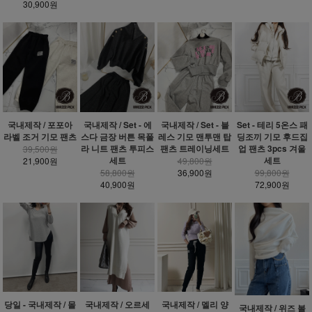
30,900원
국내제작 / 포포아
국내제작 / Set - 에
국내제작 / Set - 블
Set - 테리 5온스 패
라벨 조거 기모 팬츠
스다 금장 버튼 목폴
레스 기모 맨투맨 탑
딩조끼 기모 후드집
라 니트 팬츠 투피스
팬츠 트레이닝세트
업 팬츠 3pcs 겨울
39,500원
세트
세트
21,900원
49,800원
58,800원
36,900원
99,800원
40,900원
72,900원
당일 - 국내제작 / 몰
국내제작 / 오르세
국내제작 / 멜리 양
국내제작 / 위즈 볼