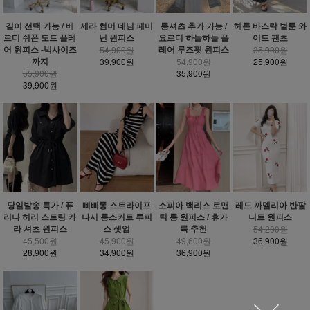
헤론 바스락 벌룬 와
길이 선택 가능 / 베
세라 썸머 데님 페미
롱셔츠 추가 가능 /
이드 팬츠
르디 쉬폰 도트 플레
닌 원피스
요르디 하늘하늘 플
어 원피스 -빅사이즈
레어 루즈핏 원피스
35,900원
54,900원
까지
25,900원
39,900원
54,900원
55,900원
35,900원
39,900원
당일발송 특가 / 퓨
삐삐롱 스트라이프
소피아 백리스 로맨
레드 까멜리아 반팔
리나 허리 스트링 카
나시 롱스커트 투피
틱 롱 원피스 / 휴가
니트 원피스
라 셔츠 원피스
스 셋업
룩 추천
54,200원
45,500원
45,900원
49,600원
36,900원
28,900원
34,900원
36,900원