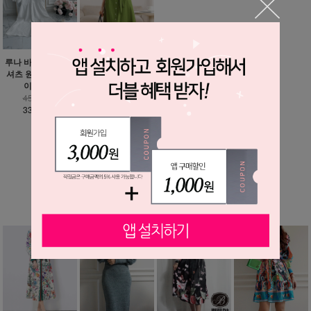
루나 바스락 루즈핏
올리브 그린 셔츠 원
셔츠 원피스 - 빅사
피스
이즈까지
45,900원
45,600원
35,900원
33,900원
MORE ▼
베스트 상품