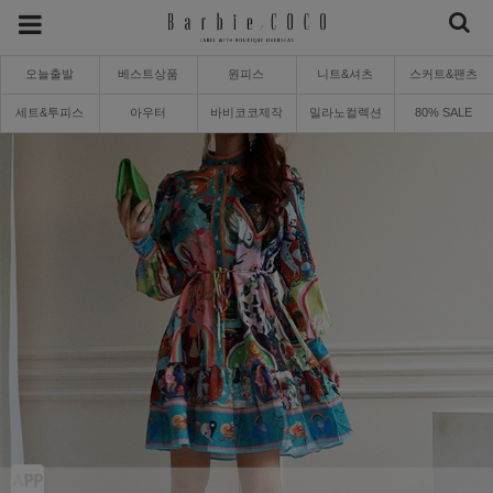
오늘출발
베스트상품
원피스
니트&셔츠
스커트&팬츠
세트&투피스
아우터
바비코코제작
밀라노컬렉션
80% SALE