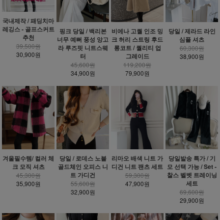
국내제작 / 패딩치마
레깅스 - 골프스커트
핑크 당일 / 백리본
비에나 고퀄 인조 밍
당일 / 제라드 라인
추천
너무 예뻐 풍성 앙고
크 허리 스트링 후드
심플 셔츠
39,500원
라 루즈핏 니트스웨
롱코트 / 퀄리티 업
60,300원
30,900원
터
그레이드
38,900원
45,600원
119,200원
34,900원
79,900원
겨울필수템/ 컬러 체
당일 / 로데스 노블
리마오 배색 니트 가
당일발송 특가 / 기
크 모직 셔츠
골드체인 오피스 니
디건 니트 팬츠 세트
모 선택 가능 / Set -
트 가디건
찰스 벨벳 트레이닝
45,300원
59,300원
세트
35,900원
55,600원
47,900원
32,900원
69,600원
29,900원