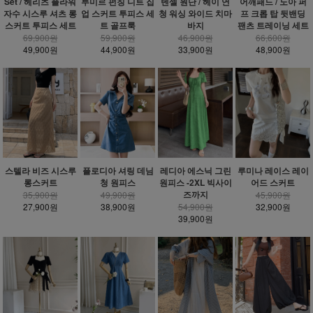
Set / 헤리츠 플라워
루미르 펀칭 니트 집
텐셀 원단 / 헤이 연
어깨패드 / 노아 퍼
자수 시스루 셔츠 롱
업 스커트 투피스 세
청 워싱 와이드 치마
프 크롭 탑 뒷밴딩
스커트 투피스 세트
트 골프룩
바지
팬츠 트레이닝 세트
69,900원
59,900원
46,900원
66,600원
49,900원
44,900원
33,900원
48,900원
스텔라 비즈 시스루
플로디아 셔링 데님
레디아 에스닉 그린
루미나 레이스 레이
롱스커트
청 원피스
원피스 -2XL 빅사이
어드 스커트
즈까지
35,900원
49,900원
45,900원
27,900원
38,900원
54,900원
32,900원
39,900원