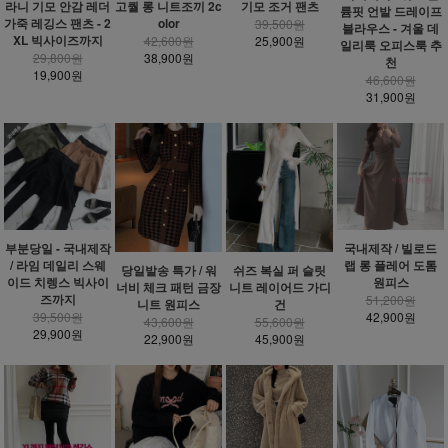
라니 기모 안감 레더
고퀄 롱 니트조끼 2c
기모 조거 팬츠
륨핏 언발 드레이프
가죽 레깅스 팬츠 - 2
olor
39,500원
블라우스 - 겨울 데
XL 빅사이즈까지
42,600원
25,900원
일리룩 오피스룩 추
29,800원
38,900원
천
19,900원
46,600원
31,900원
부분당일 - 국내제작
국내제작 / 빌로드
/ 라임 데일리 스웨
랩 롱 플레어 도톰
당일발송 특가 / 워
쉬즈 복실 퍼 슬릿
이드 치렝스 빅사이
원피스
너비 체크 패턴 금장
니트 레이어드 가디
즈까지
51,200원
니트 원피스
건
39,500원
42,900원
43,600원
55,600원
29,900원
22,900원
45,900원