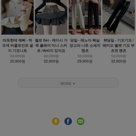
따듯한데 예뻐 - 하
벨트 Set - 케이시 가
당일 - 레노아 복실
M당일 - 기모기모 /
프넥 버클포인트 골
죽 플레어 미니 스커
앙고라 니트 소세지
레미오 벨벳 기모 부
지 기모니트
트 /속바지 있어요
팬츠
츠컷 팬츠
33,800원
42,300원
52,300원
52,300원
20,900원
32,900원
29,900원
32,900원
MORE ▼