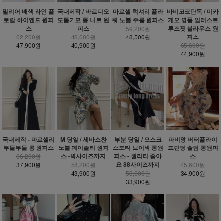
밀리어 배색 라인 플
국내제작 / 바르디오
마르셀 럭셔리 플라
바비코코단독 / 미카
로랄 하이엔드 원피
도톰기모 롱 니트 원
워 노블 주름 원피스
게오 명품 일러스트
스
피스
루즈핏 블라우스 원
59,200원
피스
62,200원
48,600원
48,500원
47,900원
40,900원
65,600원
44,900원
국내제작 - 마르셀리
M 당일 / 세바스찬
부분 당일 / 모스크
파비앙 버터플라이
부들부들 롱 원피스
노블 페이즐리 원피
스포티 브이넥 롱원
프린팅 슬림 롱원피
스 -빅사이즈까지
피스 - 퀄리티 좋아
스
66,200원
요 88사이즈까지
37,900원
58,200원
45,600원
43,900원
53,600원
34,900원
33,900원