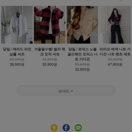
당일 / 제라드 라인
겨울필수템/ 컬러 체
당일 / 로데스 노블
리마오 배색 니트 가
심플 셔츠
크 모직 셔츠
골드체인 오피스 니
디건 니트 팬츠 세트
트 가디건
60,300원
45,300원
59,300원
38,900원
35,900원
55,600원
47,900원
32,900원
MORE ▼