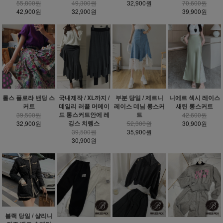
55,800원
49,300원
32,900원
70,600원
42,900원
32,900원
39,900원
롤스 플로라 밴딩 스
국내제작 / XL까지 /
부분 당일 / 제르니
니에르 섹시 레이스
커트
데일리 러플 머메이
레이스 데님 롱스커
새틴 롱스커트
드 롱스커트안에 레
트
39,500원
42,600원
깅스 치렝스
32,900원
52,300원
30,900원
39,500원
35,900원
30,900원
블랙 당일 / 샬리니