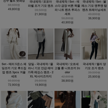
진주 벨트 숏패딩
국내제작 / 포포아
국내제작 / Set - 에
국내제작 / Set - 블
68,600원
라벨 조거 기모 팬츠
스다 금장 버튼 목폴
레스 기모 맨투맨 탑
49,800원
라 니트 팬츠 투피스
팬츠 트레이닝세트
39,500원
세트
21,900원
49,800원
58,800원
36,900원
40,900원
Set - 테리 5온스 패
당일 - 국내제작 / 몰
국내제작 / 오르세
국내제작 / 멜리 양
딩조끼 기모 후드집
라니 기모 안감 레더
고퀄 롱 니트조끼 2c
기모 조거 팬츠
업 팬츠 3pcs 겨울
가죽 레깅스 팬츠 - 2
olor
39,500원
세트
XL 빅사이즈까지
42,600원
25,900원
99,800원
29,800원
38,900원
72,900원
19,900원