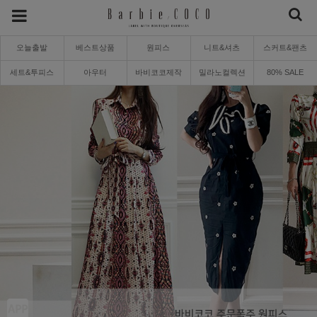
오늘출발
베스트상품
원피스
니트&셔츠
스커트&팬츠
세트&투피스
아우터
바비코코제작
밀라노컬렉션
80% SALE