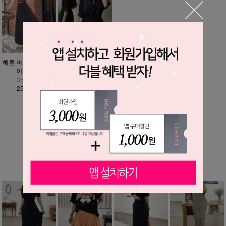
헤론 바스락 벌룬 와
당일발송 특가 / 퓨
이드 팬츠
리나 허리 스트링 카
라 셔츠 원피스
35,900원
25,900원
45,500원
28,900원
MORE ▼
베스트 상품