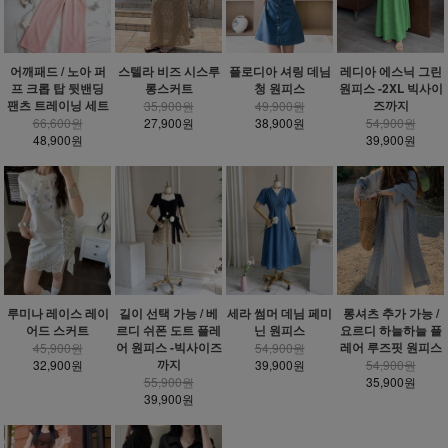
어깨패드 / 노아 퍼
스텔라 비즈 시스루
플로디아 셔링 데님
레디아 에스닉 그린
프 크롭 탑 뒷밴딩
롱스커트
청 원피스
원피스 -2XL 빅사이
팬츠 트레이닝 세트
즈까지
35,900원
49,900원
66,600원
27,900원
38,900원
54,900원
48,900원
39,900원
루미나 레이스 레이
길이 선택 가능 / 베
세라 썸머 데님 페미
롱셔츠 추가 가능 /
어드 스커트
르디 쉬폰 도트 플레
닌 원피스
요르디 하늘하늘 플
어 원피스 -빅사이즈
레어 루즈핏 원피스
45,900원
54,900원
까지
32,900원
39,900원
54,900원
55,900원
35,900원
39,900원