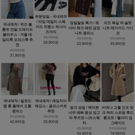
부분당일 - 국내제작
/ 라임 데일리 스웨
당일발송 특가 / 워
쉬즈 복실 퍼 슬릿
국내제작 / 위즈 볼
이드 치렝스 빅사이
너비 체크 패턴 금장
니트 레이어드 가디
륨핏 언발 드레이프
즈까지
니트 원피스
건
블라우스 - 겨울 데
39,500원
43,600원
55,600원
일리룩 오피스룩 추
29,900원
22,900원
45,900원
천
46,600원
31,900원
국내제작 / 빌로드
국내제작 / 패딩치마
랩 롱 플레어 도톰
레깅스 - 골프스커트
핑크 당일 / 백리본
비에나 고퀄 인조 밍
원피스
추천
너무 예뻐 풍성 앙고
크 허리 스트링 후드
51,200원
39,500원
라 루즈핏 니트스웨
롱코트 / 퀄리티 업
42,900원
30,900원
터
그레이드
45,600원
119,200원
34,900원
79,900원