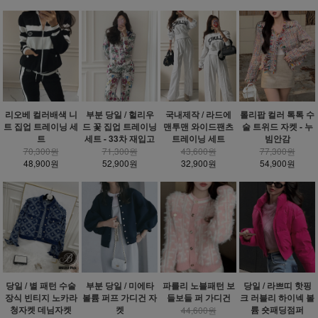
리오베 컬러배색 니
부분 당일 / 헐리우
국내제작 / 라드에
롤리팝 컬러 톡톡 수
트 집업 트레이닝 세
드 꽃 집업 트레이닝
맨투맨 와이드팬츠
술 트위드 자켓 - 누
트
세트 - 33차 재입고
트레이닝 세트
빔안감
70,300원
71,300원
43,600원
77,300원
48,900원
52,900원
32,900원
54,900원
당일 / 별 패턴 수술
부분 당일 / 미에타
파를리 노블패턴 보
당일 / 라쁘띠 핫핑
장식 빈티지 노카라
볼륨 퍼프 가디건 자
들보들 퍼 가디건
크 러블리 하이넥 볼
청자켓 데님자켓
켓
륨 숏패딩점퍼
44,600원