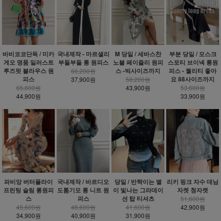
바비코코단독 / 미카
국내제작 - 마르셀리
M 당일 / 세바스찬
부분 당일 / 모스크
게오 명품 일러스트
부들부들 롱 원피스
노블 페이즐리 원피
스포티 브이넥 롱원
루즈핏 블라우스 원
스 -빅사이즈까지
피스 - 퀄리티 좋아
66,200원
피스
요 88사이즈까지
37,900원
58,200원
65,600원
43,900원
53,600원
44,900원
33,900원
파비앙 버터플라이
국내제작 / 바르디오
당일 / 반짝이는 별
리키 핑크 자수 데님
프린팅 슬림 롱원피
도톰기모 롱 니트 원
이 빛나는 그라데이
자켓 청자켓
스
피스
션 탑 티셔츠
51,600원
45,600원
48,600원
41,600원
42,900원
34,900원
40,900원
31,900원