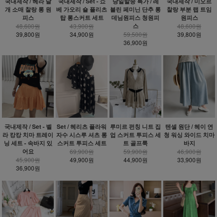
국내제작 / 헤라 날
국내제작 / Set - 쇼
당일발송 특가 / 레
국내제작 / 미오르
개 소매 찰랑 롱 원
베 가오리 숄 플리츠
블린 페미닌 단추 롱
찰랑 부분 랩 트임
피스
탑 롱스커트 세트
데님원피스 청원피
원피스
스
48,600원
43,900원
48,600원
39,800원
34,900원
59,500원
39,800원
36,900원
국내제작 / Set - 벨
Set / 헤리츠 플라워
루미르 펀칭 니트 집
텐셀 원단 / 헤이 연
라 캉캉 치마 트레이
자수 시스루 셔츠 롱
업 스커트 투피스 세
청 워싱 와이드 치마
닝 세트 - 속바지 있
스커트 투피스 세트
트 골프룩
바지
어요
69,900원
59,900원
46,900원
45,900원
49,900원
44,900원
33,900원
36,900원