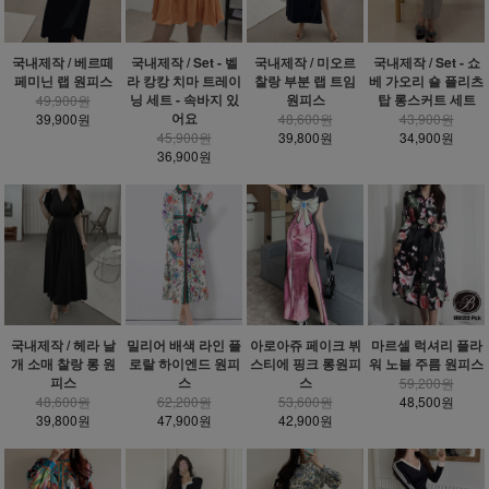
국내제작 / 베르떼
국내제작 / Set - 벨
국내제작 / 미오르
국내제작 / Set - 쇼
페미닌 랩 원피스
라 캉캉 치마 트레이
찰랑 부분 랩 트임
베 가오리 숄 플리츠
닝 세트 - 속바지 있
원피스
탑 롱스커트 세트
49,900원
어요
39,900원
48,600원
43,900원
45,900원
39,800원
34,900원
36,900원
밀리어 배색 라인 플
국내제작 / 헤라 날
아로아쥬 페이크 뷔
마르셀 럭셔리 플라
로랄 하이엔드 원피
개 소매 찰랑 롱 원
스티에 핑크 롱원피
워 노블 주름 원피스
스
피스
스
59,200원
62,200원
48,600원
53,600원
48,500원
47,900원
39,800원
42,900원