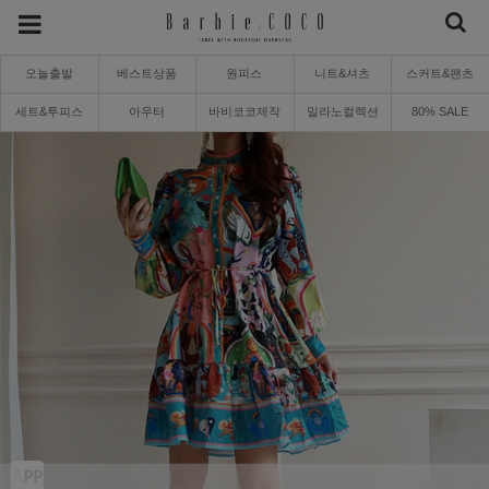
오늘출발
베스트상품
원피스
니트&셔츠
스커트&팬츠
세트&투피스
아우터
바비코코제작
밀라노컬렉션
80% SALE