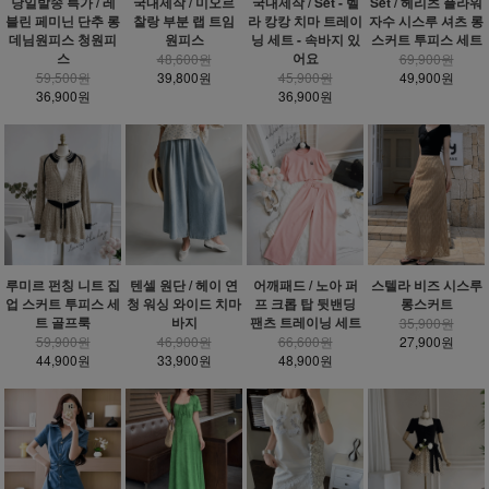
당일발송 특가 / 레
국내제작 / 미오르
국내제작 / Set - 벨
Set / 헤리츠 플라워
블린 페미닌 단추 롱
찰랑 부분 랩 트임
라 캉캉 치마 트레이
자수 시스루 셔츠 롱
데님원피스 청원피
원피스
닝 세트 - 속바지 있
스커트 투피스 세트
스
어요
48,600원
69,900원
59,500원
39,800원
45,900원
49,900원
36,900원
36,900원
루미르 펀칭 니트 집
텐셀 원단 / 헤이 연
어깨패드 / 노아 퍼
스텔라 비즈 시스루
업 스커트 투피스 세
청 워싱 와이드 치마
프 크롭 탑 뒷밴딩
롱스커트
트 골프룩
바지
팬츠 트레이닝 세트
35,900원
59,900원
46,900원
66,600원
27,900원
44,900원
33,900원
48,900원