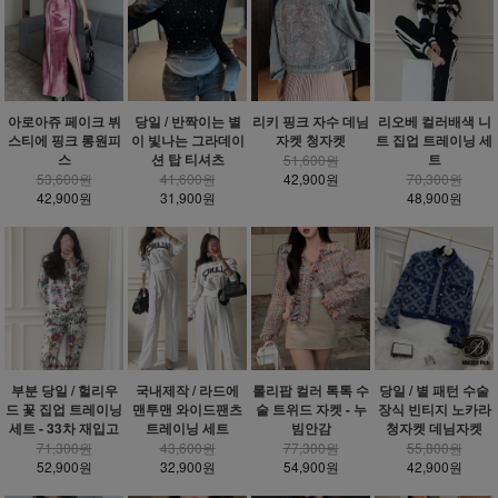
아로아쥬 페이크 뷔
당일 / 반짝이는 별
리키 핑크 자수 데님
리오베 컬러배색 니
스티에 핑크 롱원피
이 빛나는 그라데이
자켓 청자켓
트 집업 트레이닝 세
스
션 탑 티셔츠
트
51,600원
53,600원
41,600원
42,900원
70,300원
42,900원
31,900원
48,900원
부분 당일 / 헐리우
국내제작 / 라드에
롤리팝 컬러 톡톡 수
당일 / 별 패턴 수술
드 꽃 집업 트레이닝
맨투맨 와이드팬츠
술 트위드 자켓 - 누
장식 빈티지 노카라
세트 - 33차 재입고
트레이닝 세트
빔안감
청자켓 데님자켓
71,300원
43,600원
77,300원
55,800원
52,900원
32,900원
54,900원
42,900원