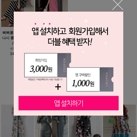
삐삐롱 스트라이프
소피아 백리스 로맨
나시 롱스커트 투피
틱 롱 원피스 / 휴가
스 셋업
룩 추천
45,900원
49,600원
34,900원
36,900원
MORE ▼
베스트 상품